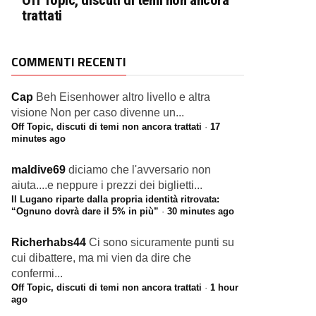
Off Topic, discuti di temi non ancora
trattati
COMMENTI RECENTI
Cap
Beh Eisenhower altro livello e altra
visione Non per caso divenne un...
Off Topic, discuti di temi non ancora trattati
·
17
minutes ago
maldive69
diciamo che l'avversario non
aiuta....e neppure i prezzi dei biglietti...
Il Lugano riparte dalla propria identità ritrovata:
“Ognuno dovrà dare il 5% in più”
·
30 minutes ago
Richerhabs44
Ci sono sicuramente punti su
cui dibattere, ma mi vien da dire che
confermi...
Off Topic, discuti di temi non ancora trattati
·
1 hour
ago