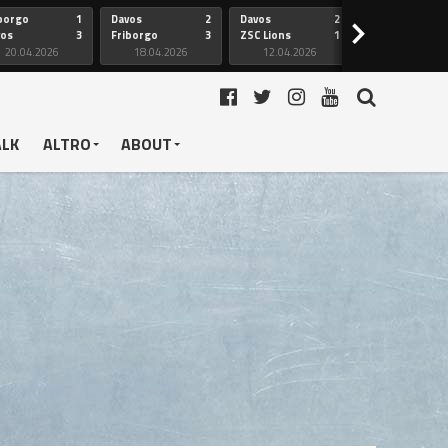
borgo
1
Davos
2
Davos
2
Friborgo
>
vos
3
Friborgo
3
ZSC Lions
1
Ginevra
20.04.2026
18.04.2026
12.04.2026
12.04.2026
ALK
ALTRO
ABOUT