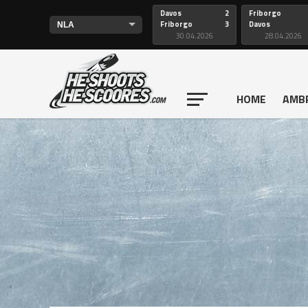
Davos
2
Friborgo
Friborgo
3
Davos
30.04.2026
28.04.2026
HOME
AMB