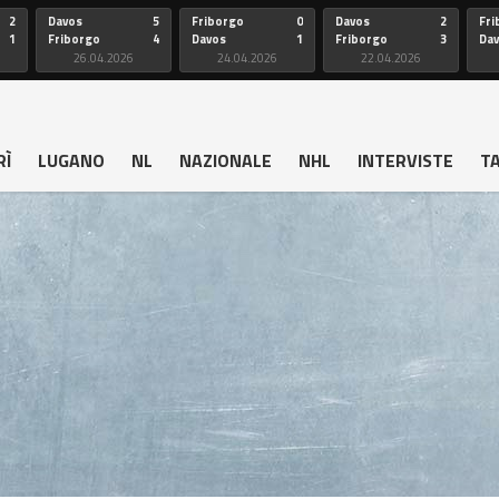
2
Davos
5
Friborgo
0
Davos
2
Fri
1
Friborgo
4
Davos
1
Friborgo
3
Da
26.04.2026
24.04.2026
22.04.2026
RÌ
LUGANO
NL
NAZIONALE
NHL
INTERVISTE
T