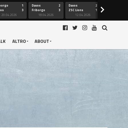
borgo
1
Davos
2
Davos
2
Friborgo
>
vos
3
Friborgo
3
ZSC Lions
1
Ginevra
20.04.2026
18.04.2026
12.04.2026
12.04.2026
ALK
ALTRO
ABOUT