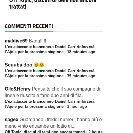
Off Topic, discuti di temi non ancora
trattati
COMMENTI RECENTI
maldive69
Bang!!!!!
L’ex attaccante bianconero Daniel Carr rinforzerà
l’Ajoie per la prossima stagione
·
18 minutes ago
Scuuba doo
L’ex attaccante bianconero Daniel Carr rinforzerà
l’Ajoie per la prossima stagione
·
39 minutes ago
Olle&Henry
Pensa te che il suo compagno di
linea é riuscito a farlo due anni di fila.
L’ex attaccante bianconero Daniel Carr rinforzerà
l’Ajoie per la prossima stagione
·
1 hour ago
sagex
Guardando i freddi numeri, hanno più o
meno vinto entrambe un fottìo di...
Off Topic, discuti di temi non ancora trattati
·
2 hours