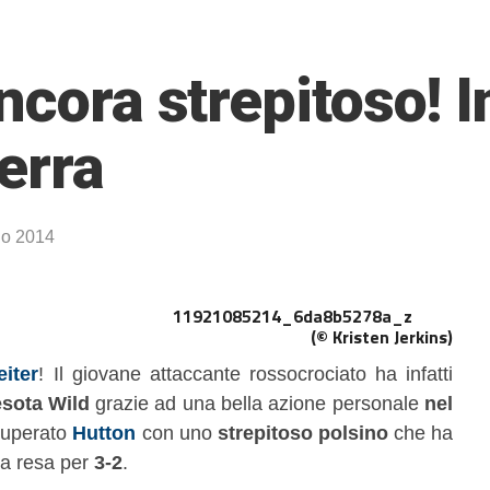
ncora strepitoso! 
Berra
io 2014
(© Kristen Jerkins)
eiter
! Il giovane attaccante rossocrociato ha infatti
esota Wild
grazie ad una bella azione personale
nel
superato
Hutton
con uno
strepitoso polsino
che ha
la resa per
3-2
.