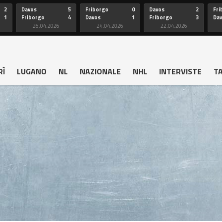
2
Davos
5
Friborgo
0
Davos
2
Fri
1
Friborgo
4
Davos
1
Friborgo
3
Da
26.04.2026
24.04.2026
22.04.2026
RÌ
LUGANO
NL
NAZIONALE
NHL
INTERVISTE
T