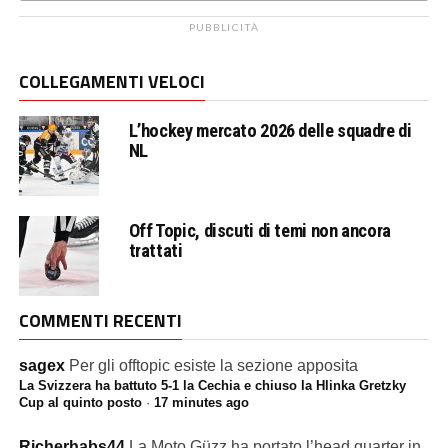
PUBBLICITÀ
COLLEGAMENTI VELOCI
L’hockey mercato 2026 delle squadre di
NL
Off Topic, discuti di temi non ancora
trattati
COMMENTI RECENTI
sagex
Per gli offtopic esiste la sezione apposita
La Svizzera ha battuto 5-1 la Cechia e chiuso la Hlinka Gretzky
Cup al quinto posto
·
17 minutes ago
Richerhabs44
La Moto Güzz ha portato l’head quarter in