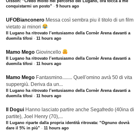
Olsson: “Credo molto nel percorso del Lugano, ora tocca a me
conquistarmi un posto”
·
9 hours ago
UFOBianconero
Messa così sembra piu il titolo di un film
vietato ai minori
Il Lugano ha ritrovato l’entusiasmo della Cornèr Arena davanti a
duemila tifosi
·
11 hours ago
Mamo Mego
Giovincello
Il Lugano ha ritrovato l’entusiasmo della Cornèr Arena davanti a
duemila tifosi
·
11 hours ago
Mamo Mego
Fantasmino........ Quell'omino avrà 50 di vita
suppergiù. Deriva da un...
Il Lugano ha ritrovato l’entusiasmo della Cornèr Arena davanti a
duemila tifosi
·
11 hours ago
Il Dogui
Hanno lasciato partire anche Segafredo (40ina di
partite), Joel Henry (70),...
Il Lugano riparte dalla propria identità ritrovata: “Ognuno dovrà
dare il 5% in più”
·
11 hours ago