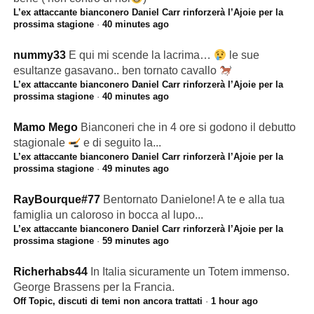
L’ex attaccante bianconero Daniel Carr rinforzerà l’Ajoie per la
prossima stagione
·
40 minutes ago
nummy33
E qui mi scende la lacrima…
le sue
esultanze gasavano.. ben tornato cavallo
L’ex attaccante bianconero Daniel Carr rinforzerà l’Ajoie per la
prossima stagione
·
40 minutes ago
Mamo Mego
Bianconeri che in 4 ore si godono il debutto
stagionale
e di seguito la...
L’ex attaccante bianconero Daniel Carr rinforzerà l’Ajoie per la
prossima stagione
·
49 minutes ago
RayBourque#77
Bentornato Danielone! A te e alla tua
famiglia un caloroso in bocca al lupo...
L’ex attaccante bianconero Daniel Carr rinforzerà l’Ajoie per la
prossima stagione
·
59 minutes ago
Richerhabs44
In Italia sicuramente un Totem immenso.
George Brassens per la Francia.
Off Topic, discuti di temi non ancora trattati
·
1 hour ago