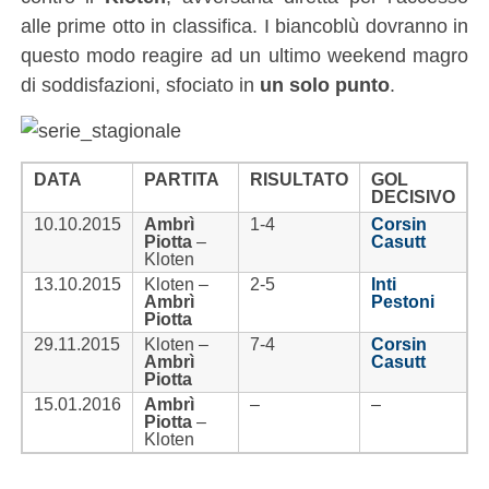
alle prime otto in classifica. I biancoblù dovranno in
questo modo reagire ad un ultimo weekend magro
di soddisfazioni, sfociato in
un solo punto
.
DATA
PARTITA
RISULTATO
GOL
DECISIVO
10.10.2015
Ambrì
1-4
Corsin
Piotta
–
Casutt
Kloten
13.10.2015
Kloten –
2-5
Inti
Ambrì
Pestoni
Piotta
29.11.2015
Kloten –
7-4
Corsin
Ambrì
Casutt
Piotta
15.01.2016
Ambrì
–
–
Piotta
–
Kloten