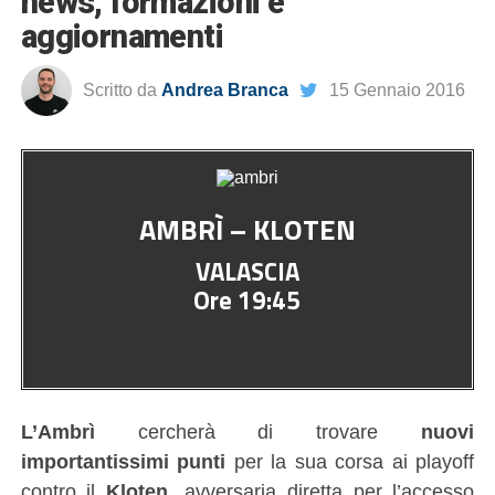
news, formazioni e
aggiornamenti
Scritto da
Andrea Branca
15 Gennaio 2016
AMBRÌ – KLOTEN
VALASCIA
Ore 19:45
L’Ambrì
cercherà di trovare
nuovi
importantissimi punti
per la sua corsa ai playoff
contro il
Kloten
, avversaria diretta per l’accesso