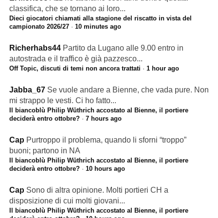
classifica, che se tornano ai loro...
Dieci giocatori chiamati alla stagione del riscatto in vista del
campionato 2026/27
·
10 minutes ago
Richerhabs44
Partito da Lugano alle 9.00 entro in
autostrada e il traffico è già pazzesco...
Off Topic, discuti di temi non ancora trattati
·
1 hour ago
Jabba_67
Se vuole andare a Bienne, che vada pure. Non
mi strappo le vesti. Ci ho fatto...
Il biancoblù Philip Wüthrich accostato al Bienne, il portiere
deciderà entro ottobre?
·
7 hours ago
Cap
Purtroppo il problema, quando li sforni “troppo”
buoni; partono in NA
Il biancoblù Philip Wüthrich accostato al Bienne, il portiere
deciderà entro ottobre?
·
10 hours ago
Cap
Sono di altra opinione. Molti portieri CH a
disposizione di cui molti giovani...
Il biancoblù Philip Wüthrich accostato al Bienne, il portiere