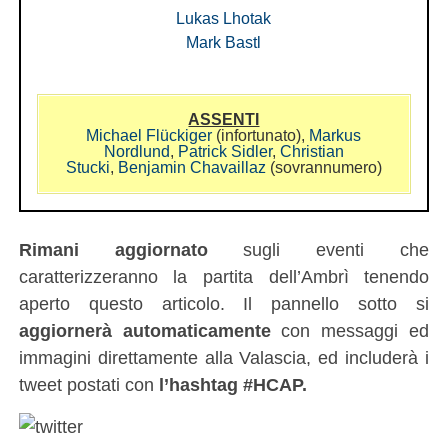
Lukas Lhotak
Mark Bastl
ASSENTI
Michael Flückiger
(infortunato),
Markus
Nordlund
,
Patrick Sidler
,
Christian
Stucki
,
Benjamin Chavaillaz
(sovrannumero)
Rimani aggiornato
sugli eventi che
caratterizzeranno la partita dell’Ambrì tenendo
aperto questo articolo. Il pannello sotto si
aggiornerà automaticamente
con messaggi ed
immagini direttamente alla Valascia, ed includerà i
tweet postati con
l’hashtag #HCAP.