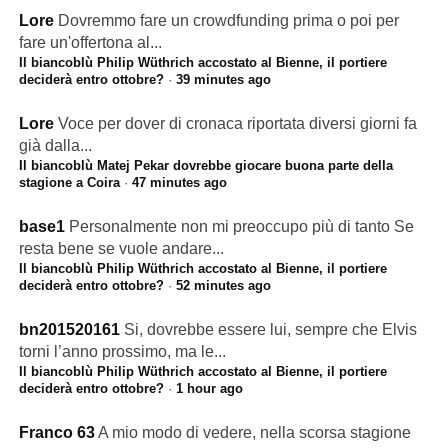
Lore
Dovremmo fare un crowdfunding prima o poi per
fare un'offertona al...
Il biancoblù Philip Wüthrich accostato al Bienne, il portiere
deciderà entro ottobre?
·
39 minutes ago
Lore
Voce per dover di cronaca riportata diversi giorni fa
già dalla...
Il biancoblù Matej Pekar dovrebbe giocare buona parte della
stagione a Coira
·
47 minutes ago
base1
Personalmente non mi preoccupo più di tanto Se
resta bene se vuole andare...
Il biancoblù Philip Wüthrich accostato al Bienne, il portiere
deciderà entro ottobre?
·
52 minutes ago
bn201520161
Si, dovrebbe essere lui, sempre che Elvis
torni l’anno prossimo, ma le...
Il biancoblù Philip Wüthrich accostato al Bienne, il portiere
deciderà entro ottobre?
·
1 hour ago
Franco 63
A mio modo di vedere, nella scorsa stagione