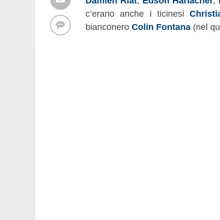
Damien Riat
,
Edson Harlacher
,
c’erano anche i ticinesi
Christ
bianconero
Colin Fontana
(nel qu