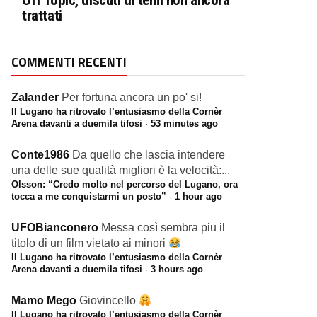
Off Topic, discuti di temi non ancora
trattati
COMMENTI RECENTI
Zalander
Per fortuna ancora un po' si!
Il Lugano ha ritrovato l’entusiasmo della Cornèr
Arena davanti a duemila tifosi
·
53 minutes ago
Conte1986
Da quello che lascia intendere
una delle sue qualità migliori è la velocità:...
Olsson: “Credo molto nel percorso del Lugano, ora
tocca a me conquistarmi un posto”
·
1 hour ago
UFOBianconero
Messa così sembra piu il
titolo di un film vietato ai minori
Il Lugano ha ritrovato l’entusiasmo della Cornèr
Arena davanti a duemila tifosi
·
3 hours ago
Mamo Mego
Giovincello
Il Lugano ha ritrovato l’entusiasmo della Cornèr