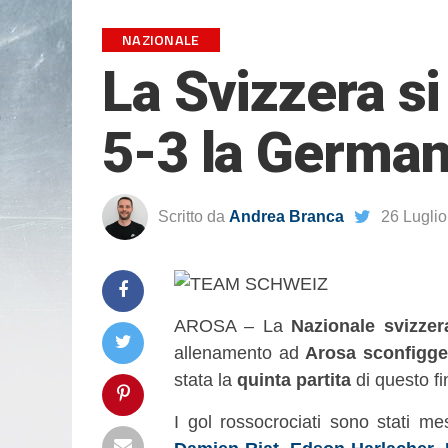
NAZIONALE
La Svizzera si
5-3 la German
Scritto da
Andrea Branca
26 Lugli
AROSA – La
Nazionale svizze
allenamento ad
Arosa sconfigge
stata la
quinta partita
di questo fin
I gol rossocrociati sono stati 