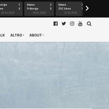
borgo
1
Davos
2
Davos
2
Friborgo
>
vos
3
Friborgo
3
ZSC Lions
1
Ginevra
20.04.2026
18.04.2026
12.04.2026
12.04.2026
ALK
ALTRO
ABOUT