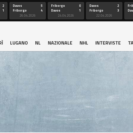
2
Davos
5
Friborgo
0
Davos
2
Fri
1
Friborgo
4
Davos
1
Friborgo
3
Da
26.04.2026
24.04.2026
22.04.2026
RÌ
LUGANO
NL
NAZIONALE
NHL
INTERVISTE
T