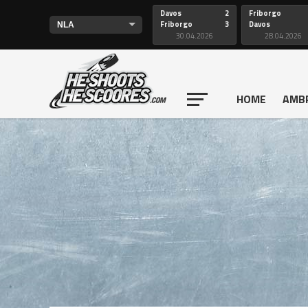
Davos
2
Friborgo
Friborgo
3
Davos
30.04.2026
28.04.2026
HOME
AMB