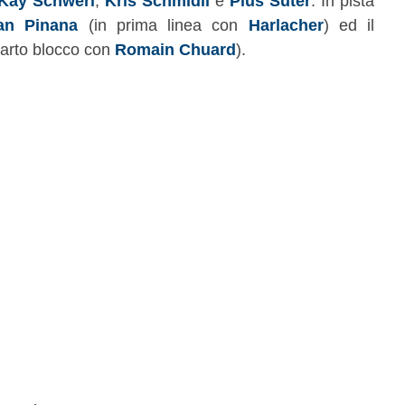
Kay Schweri
,
Kris Schmidli
e
Pius Suter
. In pista
ian Pinana
(in prima linea con
Harlacher
) ed il
arto blocco con
Romain Chuard
).