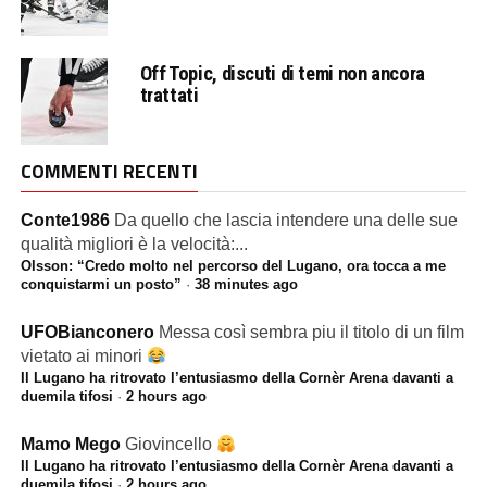
Off Topic, discuti di temi non ancora
trattati
COMMENTI RECENTI
Conte1986
Da quello che lascia intendere una delle sue
qualità migliori è la velocità:...
Olsson: “Credo molto nel percorso del Lugano, ora tocca a me
conquistarmi un posto”
·
38 minutes ago
UFOBianconero
Messa così sembra piu il titolo di un film
vietato ai minori
Il Lugano ha ritrovato l’entusiasmo della Cornèr Arena davanti a
duemila tifosi
·
2 hours ago
Mamo Mego
Giovincello
Il Lugano ha ritrovato l’entusiasmo della Cornèr Arena davanti a
duemila tifosi
·
2 hours ago