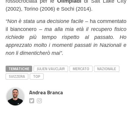
rossocrociata per le
Olimpiadi
di Salt Lake CIty
(2002), Torino (2006) e Sochi (2014).
“Non è stata una decisione facile
– ha commentato
il bianconero –
ma alla mia età il recupero fisico
richiede più tempo rispetto al passato. Ho
apprezzato molto i momenti passati in Nazionali e
non li dimenticherò mai”.
TEMATICHE
JULIEN VAUCLAIR
MERCATO
NAZIONALE
SVIZZERA
TOP
Andrea Branca