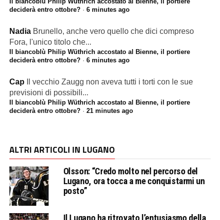
Il biancoblù Philip Wüthrich accostato al Bienne, il portiere
deciderà entro ottobre?
·
6 minutes ago
Nadia
Brunello, anche vero quello che dici compreso
Fora, l'unico titolo che...
Il biancoblù Philip Wüthrich accostato al Bienne, il portiere
deciderà entro ottobre?
·
6 minutes ago
Cap
Il vecchio Zaugg non aveva tutti i torti con le sue
previsioni di possibili...
Il biancoblù Philip Wüthrich accostato al Bienne, il portiere
deciderà entro ottobre?
·
21 minutes ago
ALTRI ARTICOLI IN LUGANO
Olsson: “Credo molto nel percorso del
Lugano, ora tocca a me conquistarmi un
posto”
Il Lugano ha ritrovato l’entusiasmo della