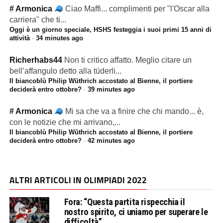
# Armonica
Ciao Maffi... complimenti per "l'Oscar alla
carriera" che ti...
Oggi è un giorno speciale, HSHS festeggia i suoi primi 15 anni di
attività
·
34 minutes ago
Richerhabs44
Non ti critico affatto. Meglio citare un
bell’affangulo detto alla tüderli...
Il biancoblù Philip Wüthrich accostato al Bienne, il portiere
deciderà entro ottobre?
·
39 minutes ago
# Armonica
Mi sa che va a finire che chi mando... è,
con le notizie che mi arrivano,...
Il biancoblù Philip Wüthrich accostato al Bienne, il portiere
deciderà entro ottobre?
·
42 minutes ago
ALTRI ARTICOLI IN OLIMPIADI 2022
Fora: “Questa partita rispecchia il
nostro spirito, ci uniamo per superare le
difficoltà”