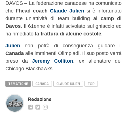
DAVOS – La federazione canadese ha comunicato
che
l’head coach
Claude Julien
si è infortunato
durante un’attività di team building
al camp di
Davos
. Il 61enne è infatti scivolato sul ghiaccio ed
ha rimediato
la frattura di alcune costole
.
Julien
non potrà di conseguenza guidare il
Canada
alle imminenti Olimpiadi. Il suo posto verrà
preso da
Jeremy Colliton
, ex allenatore dei
Chicago Blackhawks.
TEMATICHE
CANADA
CLAUDE JULIEN
TOP
Redazione