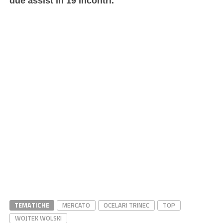
due assist in 19 incontri.
TEMATICHE
MERCATO
OCELARI TRINEC
TOP
WOJTEK WOLSKI