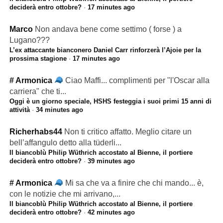
deciderà entro ottobre?
·
17 minutes ago
Marco
Non andava bene come settimo ( forse ) a
Lugano???
L’ex attaccante bianconero Daniel Carr rinforzerà l’Ajoie per la
prossima stagione
·
17 minutes ago
# Armonica
Ciao Maffi... complimenti per "l'Oscar alla
carriera" che ti...
Oggi è un giorno speciale, HSHS festeggia i suoi primi 15 anni di
attività
·
34 minutes ago
Richerhabs44
Non ti critico affatto. Meglio citare un
bell’affangulo detto alla tüderli...
Il biancoblù Philip Wüthrich accostato al Bienne, il portiere
deciderà entro ottobre?
·
39 minutes ago
# Armonica
Mi sa che va a finire che chi mando... è,
con le notizie che mi arrivano,...
Il biancoblù Philip Wüthrich accostato al Bienne, il portiere
deciderà entro ottobre?
·
42 minutes ago