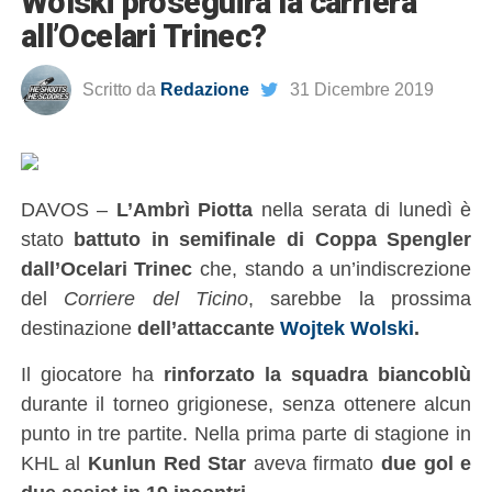
Wolski proseguirà la carriera
all’Ocelari Trinec?
Scritto da
Redazione
31 Dicembre 2019
DAVOS –
L’Ambrì Piotta
nella serata di lunedì è
stato
battuto in semifinale di Coppa Spengler
dall’Ocelari Trinec
che, stando a un’indiscrezione
del
Corriere del Ticino
, sarebbe la prossima
destinazione
dell’attaccante
Wojtek Wolski
.
Il giocatore ha
rinforzato la squadra biancoblù
durante il torneo grigionese, senza ottenere alcun
punto in tre partite. Nella prima parte di stagione in
KHL al
Kunlun Red Star
aveva firmato
due gol e