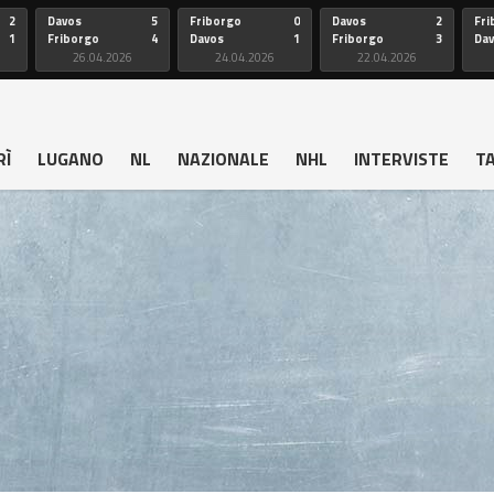
2
Davos
5
Friborgo
0
Davos
2
Fri
1
Friborgo
4
Davos
1
Friborgo
3
Da
26.04.2026
24.04.2026
22.04.2026
RÌ
LUGANO
NL
NAZIONALE
NHL
INTERVISTE
T