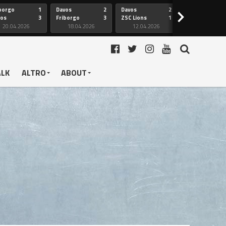
borgo
1
Davos
2
Davos
2
Friborgo
>
vos
3
Friborgo
3
ZSC Lions
1
Ginevra
20.04.2026
18.04.2026
12.04.2026
12.04.2026
ALK
ALTRO
ABOUT