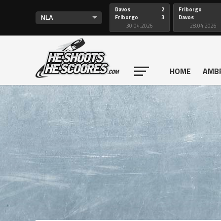
Davos
2
Friborgo
Friborgo
3
Davos
30.04.2026
28.04.2026
HOME
AMB