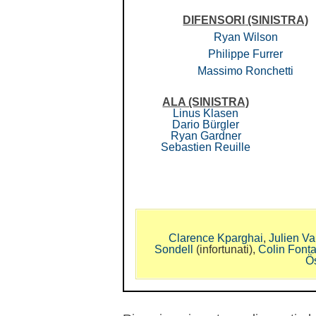
DIFENSORI
(SINISTRA)
Ryan Wilson
Philippe Furrer
Massimo Ronchetti
ALA (SINISTRA)
Linus Klasen
Dario Bürgler
Ryan Gardner
Sebastien Reuille
Clarence Kparghai
,
Julien Va
Sondell
(infortunati),
Colin Font
Ö