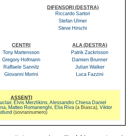
DIFENSORI
(DESTRA)
Riccardo Sartori
Stefan Ulmer
Steve Hirschi
CENTRI
ALA (DESTRA)
Tony Martensson
Patrik Zackrisson
Gregory Hofmann
Damien Brunner
Raffaele Sannitz
Julian Walker
Giovanni Morini
Luca Fazzini
ASSENTI
uclair
,
Elvis Merzlikins
,
Alessandro Chiesa
Daniel
ana
,
Matteo Romanenghi
,
Elia Riva
(a Biasca),
Viktor
stlund
(sovrannumero)