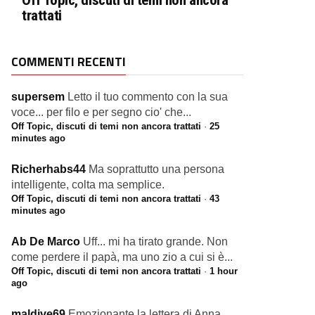
Off Topic, discuti di temi non ancora
trattati
COMMENTI RECENTI
supersem
Letto il tuo commento con la sua
voce... per filo e per segno cio' che...
Off Topic, discuti di temi non ancora trattati
·
25
minutes ago
Richerhabs44
Ma soprattutto una persona
intelligente, colta ma semplice.
Off Topic, discuti di temi non ancora trattati
·
43
minutes ago
Ab De Marco
Uff... mi ha tirato grande. Non
come perdere il papà, ma uno zio a cui si è...
Off Topic, discuti di temi non ancora trattati
·
1 hour
ago
maldive69
Emozionante la lettera di Anna