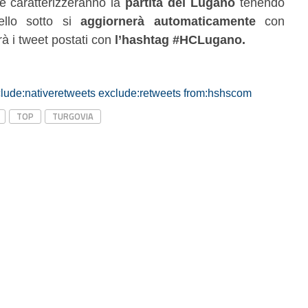
e caratterizzeranno la
partita del Lugano
tenendo
nello sotto si
aggiornerà automaticamente
con
à i tweet postati con
l’hashtag #HCLugano.
ude:nativeretweets exclude:retweets from:hshscom
TOP
TURGOVIA