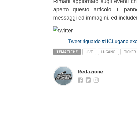
Rimani aggiornato sugli eventi ch
aperto questo articolo. Il pan
messaggi ed immagini, ed includer
Tweet riguardo #HCLugano excl
TEMATICHE
LIVE
LUGANO
TICKER
Redazione