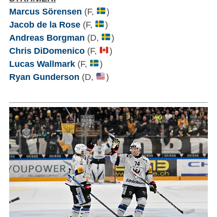
Marcus Sörensen
(F,
)
Jacob de la Rose
(F,
)
Andreas Borgman
(D,
)
Chris DiDomenico
(F,
)
Lucas Wallmark
(F,
)
Ryan Gunderson
(D,
)