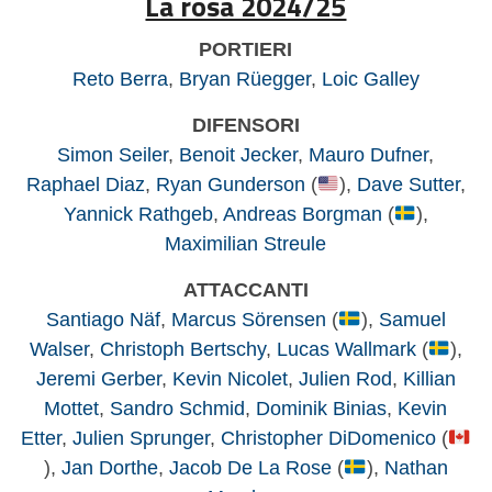
La rosa 2024/25
PORTIERI
Reto Berra
,
Bryan Rüegger
,
Loic Galley
DIFENSORI
Simon Seiler
,
Benoit Jecker
,
Mauro Dufner
,
Raphael Diaz
,
Ryan Gunderson
(
),
Dave Sutter
,
Yannick Rathgeb
,
Andreas Borgman
(
),
Maximilian Streule
ATTACCANTI
Santiago Näf
,
Marcus Sörensen
(
),
Samuel
Walser
,
Christoph Bertschy
,
Lucas Wallmark
(
),
Jeremi Gerber
,
Kevin Nicolet
,
Julien Rod
,
Killian
Mottet
,
Sandro Schmid
,
Dominik Binias
,
Kevin
Etter
,
Julien Sprunger
,
Christopher DiDomenico
(
),
Jan Dorthe
,
Jacob De La Rose
(
),
Nathan