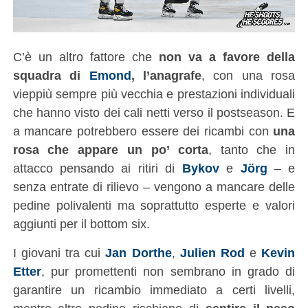
C’è un altro fattore che
non va a favore della
squadra di
Emond
, l’anagrafe
, con una rosa
vieppiù sempre più vecchia e prestazioni individuali
che hanno visto dei cali netti verso il postseason. E
a mancare potrebbero essere dei ricambi con
una
rosa che appare un po’ corta
, tanto che in
attacco pensando ai ritiri di
Bykov
e
Jörg
– e
senza entrate di rilievo – vengono a mancare delle
pedine polivalenti ma soprattutto esperte e valori
aggiunti per il bottom six.
I giovani tra cui
Jan Dorthe
,
Julien Rod
e
Kevin
Etter
, pur promettenti non sembrano in grado di
garantire un ricambio immediato a certi livelli,