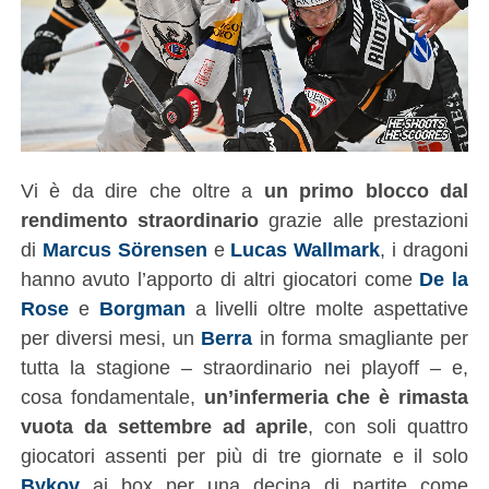
Vi è da dire che oltre a
un primo blocco dal
rendimento straordinario
grazie alle prestazioni
di
Marcus Sörensen
e
Lucas Wallmark
, i dragoni
hanno avuto l’apporto di altri giocatori come
De la
Rose
e
Borgman
a livelli oltre molte aspettative
per diversi mesi, un
Berra
in forma smagliante per
tutta la stagione – straordinario nei playoff – e,
cosa fondamentale,
un’infermeria che è rimasta
vuota da settembre ad aprile
, con soli quattro
giocatori assenti per più di tre giornate e il solo
Bykov
ai box per una decina di partite come