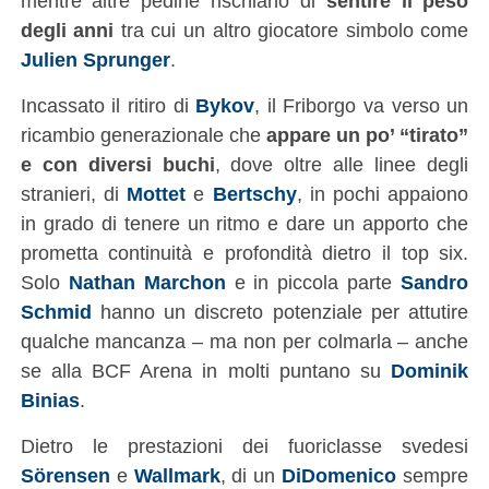
mentre altre pedine rischiano di
sentire il peso
degli anni
tra cui un altro giocatore simbolo come
Julien Sprunger
.
Incassato il ritiro di
Bykov
, il Friborgo va verso un
ricambio generazionale che
appare un po’ “tirato”
e con diversi buchi
, dove oltre alle linee degli
stranieri, di
Mottet
e
Bertschy
, in pochi appaiono
in grado di tenere un ritmo e dare un apporto che
prometta continuità e profondità dietro il top six.
Solo
Nathan Marchon
e in piccola parte
Sandro
Schmid
hanno un discreto potenziale per attutire
qualche mancanza – ma non per colmarla – anche
se alla BCF Arena in molti puntano su
Dominik
Binias
.
Dietro le prestazioni dei fuoriclasse svedesi
Sörensen
e
Wallmark
, di un
DiDomenico
sempre