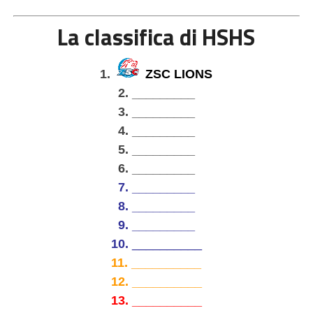
La classifica di HSHS
1.
ZSC LIONS
2.
_________
3. _________
4. _________
5.
_________
6.
_________
7.
_________
8. _________
9. _________
10.
__________
11.
__________
12. __________
13. __________