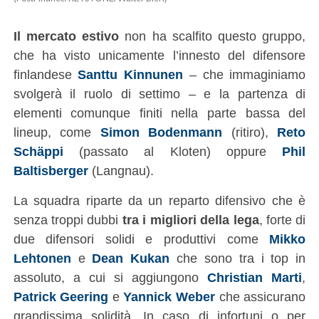
Il mercato estivo
non ha scalfito questo gruppo,
che ha visto unicamente l’innesto del difensore
finlandese
Santtu Kinnunen
– che immaginiamo
svolgerà il ruolo di settimo – e la partenza di
elementi comunque finiti nella parte bassa del
lineup, come
Simon Bodenmann
(ritiro),
Reto
Schäppi
(passato al Kloten) oppure
Phil
Baltisberger
(Langnau).
La squadra riparte da un reparto difensivo che è
senza troppi dubbi
tra i migliori della lega
, forte di
due difensori solidi e produttivi come
Mikko
Lehtonen
e
Dean Kukan
che sono tra i top in
assoluto, a cui si aggiungono
Christian Marti
,
Patrick Geering
e
Yannick Weber
che assicurano
grandissima solidità. In caso di infortuni o per