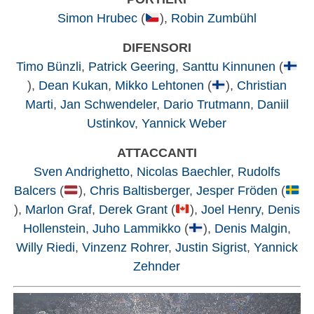
Simon Hrubec
(
),
Robin Zumbühl
DIFENSORI
Timo Bünzli
,
Patrick Geering
,
Santtu Kinnunen
(
),
Dean Kukan
,
Mikko Lehtonen
(
),
Christian
Marti
,
Jan Schwendeler
,
Dario Trutmann
,
Daniil
Ustinkov
,
Yannick Weber
ATTACCANTI
Sven Andrighetto
,
Nicolas Baechler
,
Rudolfs
Balcers
(
),
Chris Baltisberger
,
Jesper Fröden
(
),
Marlon Graf
,
Derek Grant
(
),
Joel Henry
,
Denis
Hollenstein
,
Juho Lammikko
(
),
Denis Malgin
,
Willy Riedi
,
Vinzenz Rohrer
,
Justin Sigrist
,
Yannick
Zehnder