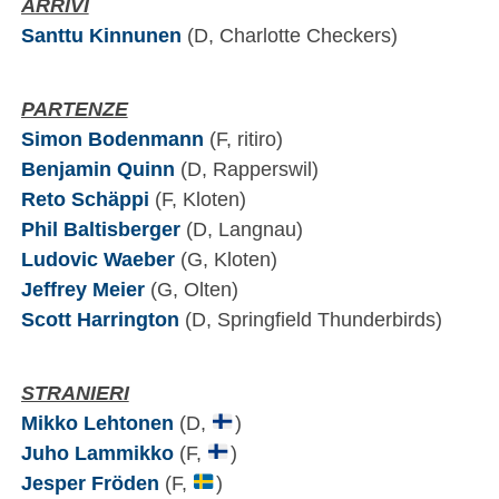
ARRIVI
Santtu Kinnunen
(D, Charlotte Checkers)
PARTENZE
Simon Bodenmann
(F, ritiro)
Benjamin Quinn
(D, Rapperswil)
Reto Schäppi
(F, Kloten)
Phil Baltisberger
(D, Langnau)
Ludovic Waeber
(G, Kloten)
Jeffrey Meier
(G, Olten)
Scott Harrington
(D, Springfield Thunderbirds)
STRANIERI
Mikko Lehtonen
(D,
)
Juho Lammikko
(F,
)
Jesper Fröden
(F,
)