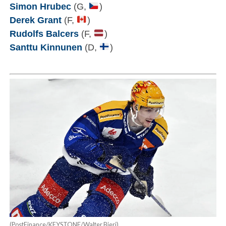
Simon Hrubec
(G,
)
Derek Grant
(F,
)
Rudolfs Balcers
(F,
)
Santtu Kinnunen
(D,
)
(PostFinance/KEYSTONE/Walter Bieri)