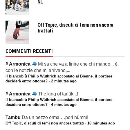
NL
Off Topic, discuti di temi non ancora
trattati
COMMENTI RECENTI
# Armonica
Mi sa che va a finire che chi mando... è,
con le notizie che mi arrivano,...
Il biancoblù Philip Wüthrich accostato al Bienne, il portiere
deciderà entro ottobre?
·
2 minutes ago
# Armonica
The king of tarlük...!
Il biancoblù Philip Wüthrich accostato al Bienne, il portiere
deciderà entro ottobre?
·
4 minutes ago
Tambu
Da un pezzo ormai…pori nümm!
Off Topic, discuti di temi non ancora trattati
·
10 minutes ago