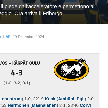
o il piede dall’acceleratore e permettono ai
eggio. Ora arriva il Friborgo
ti
29 Dicembre 2024
VOS – KÄRPÄT OULU
4-3
(1-0, 3-2, 0-1)
Lennström
) 1-0, 22’19
Knak
(
Ambühl
,
Egli
) 2-0,
7’53
Hermonen
(
Mäenalanen
) 3-1, 28’40
Corvi