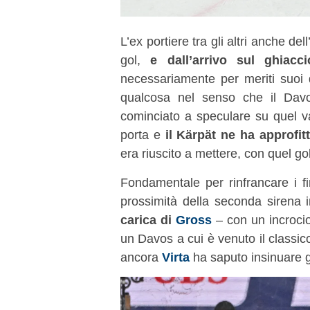
L’ex portiere tra gli altri anche del
gol,
e dall’arrivo sul ghiac
necessariamente per meriti suoi 
qualcosa nel senso che il Dav
cominciato a speculare su quel van
porta e
il Kärpät ne ha approfit
era riuscito a mettere, con quel g
Fondamentale per rinfrancare i f
prossimità della seconda sirena 
carica di
Gross
– con un incrocio
un Davos a cui è venuto il classic
ancora
Virta
ha saputo insinuare gr