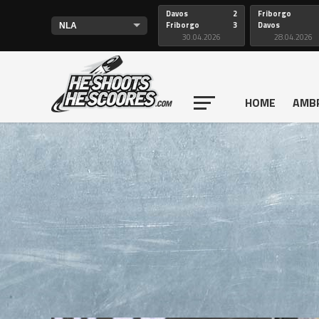
Davos
2
Friborgo
Friborgo
3
Davos
30.04.2026
28.04.2026
HOME
AMB