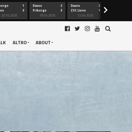
borgo
1
Davos
2
Davos
2
Friborgo
>
vos
3
Friborgo
3
ZSC Lions
1
Ginevra
20.04.2026
18.04.2026
12.04.2026
12.04.2026
ALK
ALTRO
ABOUT