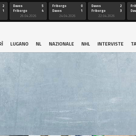
2
Davos
5
Friborgo
0
Davos
2
Fri
1
Friborgo
4
Davos
1
Friborgo
3
Da
26.04.2026
24.04.2026
22.04.2026
RÌ
LUGANO
NL
NAZIONALE
NHL
INTERVISTE
T