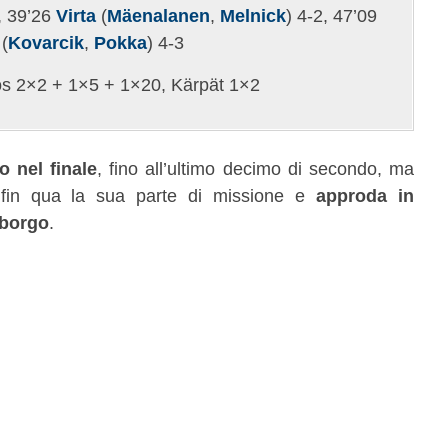
, 39’26
Virta
(
Mäenalanen
,
Melnick
) 4-2, 47’09
(
Kovarcik
,
Pokka
) 4-3
 2×2 + 1×5 + 1×20, Kärpät 1×2
o nel finale
, fino all’ultimo decimo di secondo, ma
 fin qua la sua parte di missione e
approda in
iborgo
.