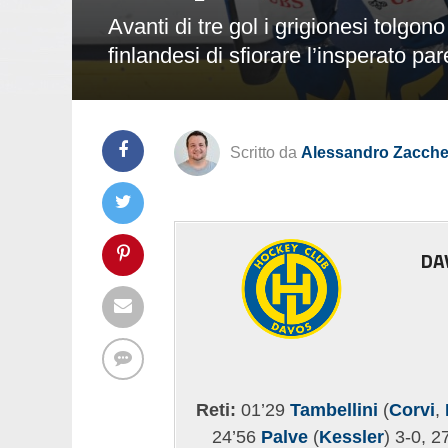
Avanti di tre gol i grigionesi tolgon
finlandesi di sfiorare l’insperato par
Scritto da
Alessandro Zacchet
DA
Reti:
01’29
Tambellini
(
Corvi
,
24’56
Palve
(
Kessler
) 3-0, 2