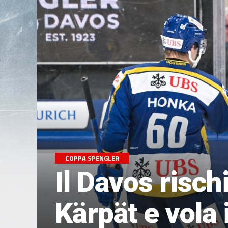
COPPA SPENGLER
Il Davos risch
Kärpät e vola 