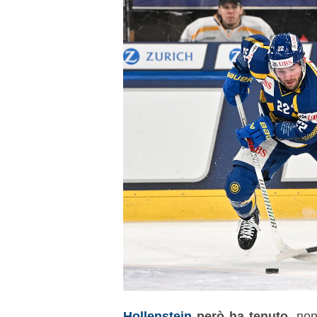
Hollenstein
però ha tenuto
, non