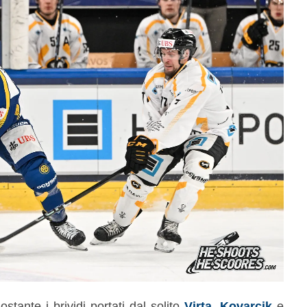
ostante i brividi portati dal solito
Virta
,
Kovarcik
e