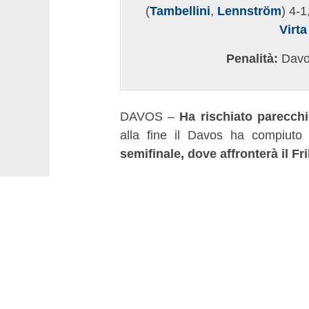
(
Tambellini
,
Lennström
) 4-1
Virta
Penalità:
Davos
DAVOS –
Ha rischiato parecchi
alla fine il Davos ha compiuto
semifinale, dove affronterà il Fr