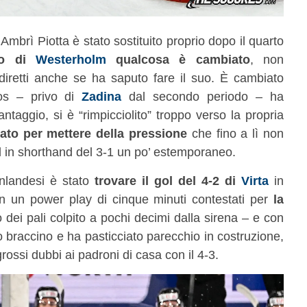
l’Ambrì Piotta è stato sostituito proprio dopo il quarto
cio di
Westerholm
qualcosa è cambiato
, non
diretti anche se ha saputo fare il suo. È cambiato
os – privo di
Zadina
dal secondo periodo – ha
taggio, si è “rimpicciolito” troppo verso la propria
tato per mettere della pressione
che fino a lì non
ol in shorthand del 3-1 un po’ estemporaneo.
inlandesi è stato
trovare il gol del 4-2 di
Virta
in
in un power play di cinque minuti contestati per
la
 dei pali colpito a pochi decimi dalla sirena – e con
o braccino e ha pasticciato parecchio in costruzione,
ossi dubbi ai padroni di casa con il 4-3.