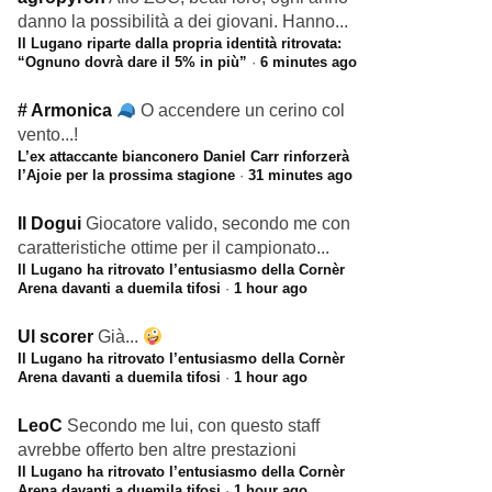
danno la possibilità a dei giovani. Hanno...
Il Lugano riparte dalla propria identità ritrovata:
“Ognuno dovrà dare il 5% in più”
·
6 minutes ago
# Armonica
O accendere un cerino col
vento...!
L’ex attaccante bianconero Daniel Carr rinforzerà
l’Ajoie per la prossima stagione
·
31 minutes ago
Il Dogui
Giocatore valido, secondo me con
caratteristiche ottime per il campionato...
Il Lugano ha ritrovato l’entusiasmo della Cornèr
Arena davanti a duemila tifosi
·
1 hour ago
Ul scorer
Già...
Il Lugano ha ritrovato l’entusiasmo della Cornèr
Arena davanti a duemila tifosi
·
1 hour ago
LeoC
Secondo me lui, con questo staff
avrebbe offerto ben altre prestazioni
Il Lugano ha ritrovato l’entusiasmo della Cornèr
Arena davanti a duemila tifosi
·
1 hour ago