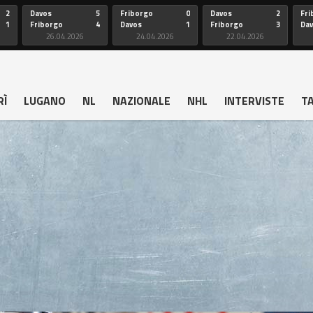
2
Davos
5
Friborgo
0
Davos
2
Fri
1
Friborgo
4
Davos
1
Friborgo
3
Da
26.04.2026
24.04.2026
22.04.2026
RÌ
LUGANO
NL
NAZIONALE
NHL
INTERVISTE
T