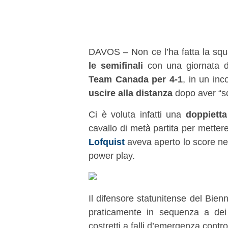
DAVOS – Non ce l’ha fatta la sq
le semifinali
con una giornata di a
Team Canada per 4-1
, in un in
uscire alla distanza
dopo aver “s
Ci è voluta infatti una
doppiett
cavallo di metà partita per metter
Lofquist
aveva aperto lo score ne
power play.
Il difensore statunitense del Bie
praticamente in sequenza a dei
costretti a falli d’emergenza contro