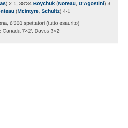
as
) 2-1, 38’34
Boychuk
(
Noreau
,
D’Agostini
) 3-
enteau
(
McIntyre
,
Schultz
) 4-1
na, 6’300 spettatori (tutto esaurito)
:
Canada 7×2′, Davos 3×2′