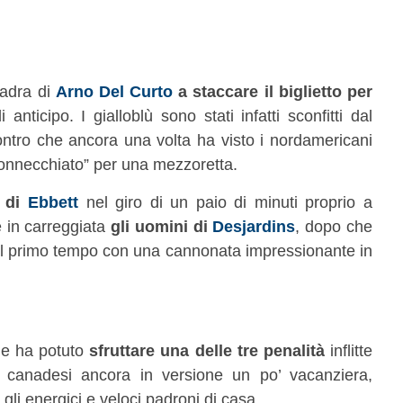
uadra di
Arno Del Curto
a staccare il biglietto per
nticipo. I gialloblù sono stati infatti sconfitti dal
contro che ancora una volta ha visto i nordamericani
onnecchiato” per una mezzoretta.
a di
Ebbett
nel giro di un paio di minuti proprio a
e in carreggiata
gli uomini di
Desjardins
, dopo che
l primo tempo con una cannonata impressionante in
nne ha potuto
sfruttare una delle tre penalità
inflitte
 canadesi ancora in versione un po’ vacanziera,
 gli energici e veloci padroni di casa.