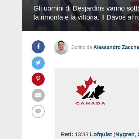
Gli uomini di Desjardins vanno sott
la rimonta e la vittoria. Il Davos aff
Scritto da
Alessandro Zacchet
Reti:
13’33
Lofquist
(
Nygren
,