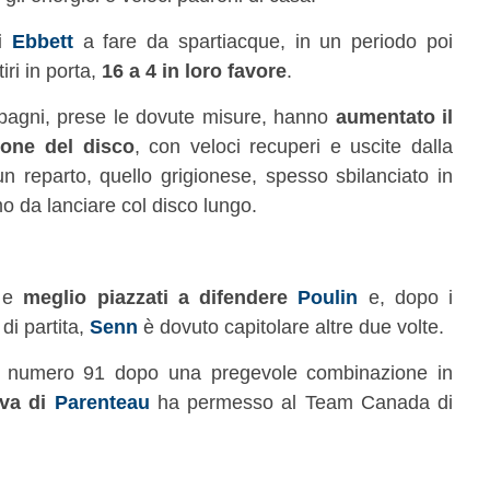
i
Ebbett
a fare da spartiacque, in un periodo poi
ri in porta,
16 a 4 in loro favore
.
agni, prese le dovute misure, hanno
aumentato il
ione del disco
, con veloci recuperi e uscite dalla
un reparto, quello grigionese, spesso sbilanciato in
mo da lanciare col disco lungo.
a e
meglio piazzati a difendere
Poulin
e, dopo i
di partita,
Senn
è dovuto capitolare altre due volte.
l numero 91 dopo una pregevole combinazione in
tiva di
Parenteau
ha permesso al Team Canada di