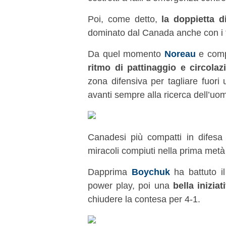
Poi, come detto,
la doppietta d
dominato dal Canada anche con i ti
Da quel momento
Noreau
e comp
ritmo di pattinaggio e circolaz
zona difensiva per tagliare fuori 
avanti sempre alla ricerca dell’uo
Canadesi più compatti in difes
miracoli compiuti nella prima metà 
Dapprima
Boychuk
ha battuto i
power play, poi una
bella inizia
chiudere la contesa per 4-1.