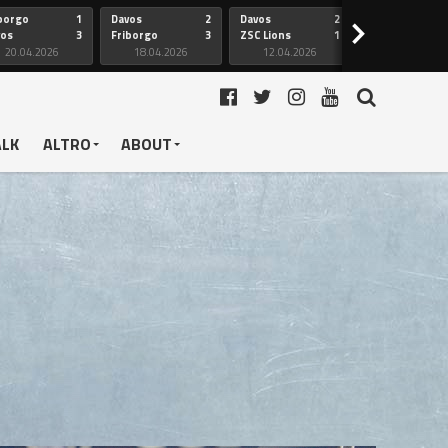
borgo
1
Davos
2
Davos
2
Friborgo
>
vos
3
Friborgo
3
ZSC Lions
1
Ginevra
20.04.2026
18.04.2026
12.04.2026
12.04.2026
ALK
ALTRO
ABOUT