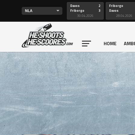
Davos
2
Friborgo
Friborgo
3
Davos
30.04.2026
28.04.2026
HOME
AMB