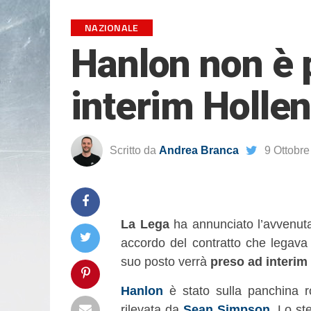
NAZIONALE
Hanlon non è p
interim Hollen
Scritto da
Andrea Branca
9 Ottobr
La Lega
ha annunciato l’avvenu
accordo del contratto che legava
suo posto verrà
preso ad interim
Hanlon
è stato sulla panchina r
rilevata da
Sean Simpson
. Lo s