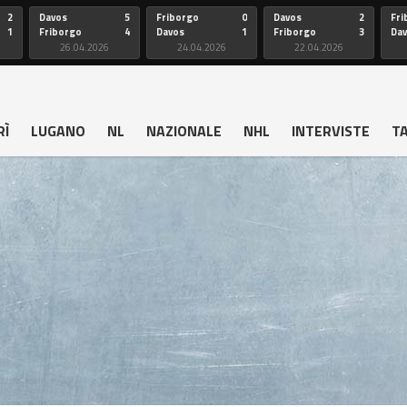
2
Davos
5
Friborgo
0
Davos
2
Fri
1
Friborgo
4
Davos
1
Friborgo
3
Da
26.04.2026
24.04.2026
22.04.2026
RÌ
LUGANO
NL
NAZIONALE
NHL
INTERVISTE
T