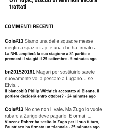
Off Topic, discuti di temi non ancora
trattati
COMMENTI RECENTI
Cole#13
Siamo una delle squadre messe
meglio a spazio cap, e una che ha firmato a...
La NHL amplierà la sua stagione a 84 partite e
prenderà il via già il 29 settembre
·
5 minutes ago
bn201520161
Magari per sostituirlo sarete
nuovamente voi a pescare a Lugano… se
Elvis...
Il biancoblù Philip Wüthrich accostato al Bienne, il
portiere deciderà entro ottobre?
·
24 minutes ago
Cole#13
No che non li vale. Ma Zugo lo vuole
rubare a Zurigo deve pagarlo. E ormai i...
Vinzenz Rohrer ha scelto lo Zugo per il suo futuro,
l’austriaco ha firmato un triennale
·
25 minutes ago