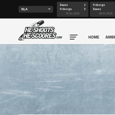
Davos
2
Friborgo
Friborgo
3
Davos
30.04.2026
28.04.2026
HOME
AMB