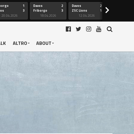
borgo
1
Davos
2
Davos
2
Friborgo
>
vos
3
Friborgo
3
ZSC Lions
1
Ginevra
20.04.2026
18.04.2026
12.04.2026
12.04.2026
ALK
ALTRO
ABOUT