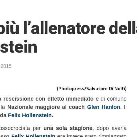
iù l’allenatore del
stein
e 2015
(Photopress/Salvatore Di Nolfi)
ta
rescissione con effetto immediato
e di comune
 la
Nazionale maggiore al coach
Glen Hanlon
. Il
 da
Felix Hollenstein
.
ossocrociata per
una sola stagione
, dopo averla
tesso
Felix Hollenstein
era invece stato rimpiazzato