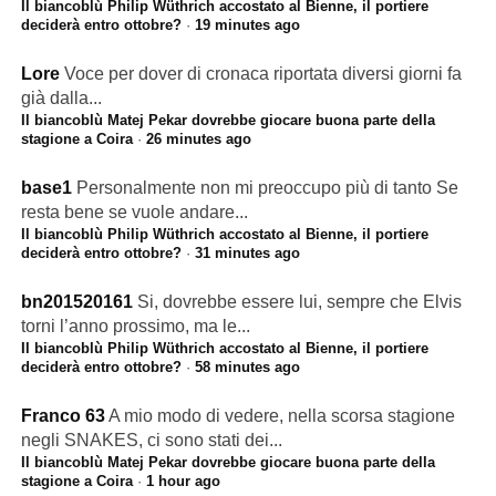
Il biancoblù Philip Wüthrich accostato al Bienne, il portiere
deciderà entro ottobre?
·
19 minutes ago
Lore
Voce per dover di cronaca riportata diversi giorni fa
già dalla...
Il biancoblù Matej Pekar dovrebbe giocare buona parte della
stagione a Coira
·
26 minutes ago
base1
Personalmente non mi preoccupo più di tanto Se
resta bene se vuole andare...
Il biancoblù Philip Wüthrich accostato al Bienne, il portiere
deciderà entro ottobre?
·
31 minutes ago
bn201520161
Si, dovrebbe essere lui, sempre che Elvis
torni l’anno prossimo, ma le...
Il biancoblù Philip Wüthrich accostato al Bienne, il portiere
deciderà entro ottobre?
·
58 minutes ago
Franco 63
A mio modo di vedere, nella scorsa stagione
negli SNAKES, ci sono stati dei...
Il biancoblù Matej Pekar dovrebbe giocare buona parte della
stagione a Coira
·
1 hour ago