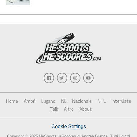
Home
Ambrì
Lugano
NL
Nazionale
NHL
Interviste
Talk
Altro
About
Cookie Settings
Copyright © 2025 HeShootsHeScoores di Andrea Branca. Tutti i diritti