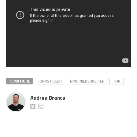
TEMATICHE
JONAS HILLER
NINO NIEDERREITER
TOP
Andrea Branca