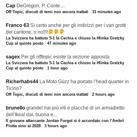
Cap
DeGregori, P. Conte…
Off Topic, discuti di temi non ancora trattati
·
31 minutes ago
Franco 63
Si certo anche per gli indirizzi per i vari grotti
del cantone, o no!!!!
La Svizzera ha battuto 5-1 la Cechia e chiuso la Hlinka Gretzky
Cup al quinto posto
·
47 minutes ago
sagex
Per gli offtopic esiste la sezione apposita
La Svizzera ha battuto 5-1 la Cechia e chiuso la Hlinka Gretzky
Cup al quinto posto
·
1 hour ago
Richerhabs44
La Moto Güzz ha portato l’head quarter in
Ticino?
Off Topic, discuti di temi non ancora trattati
·
2 hours ago
brunello
grande! hai più viti e placche di un armadietto
dell'Ikea! dai, buona e...
Il giovane attaccante Jordan Forget si è accordato con l’Ambrì
Piotta sino al 2028
·
3 hours ago