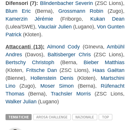
Difensori (7):
Blindenbacher Severin
(ZSC Lions),
Blum Eric
(Berna),
Grossmann Robin
(Zugo),
Kamerzin Jérémie
(Friborgo,
Kukan Dean
(Lulea/SWE),
Vauclair Julien
(Lugano),
Von Gunten
Patrick
(Kloten).
Attaccanti (13):
Almond Cody
(GInevra,
Ambühl
Andres
(Davos),
Baltisberger Chris
(ZSC Lions),
Bertschy Christoph
(Berna,
Bieber Matthias
(Kloten,
Fritsche Dan
(ZSC Lions),
Haas Gaëtan
(Bienne),
Hollenstein Denis
(Kloten),
Martschini
Lino
(Zugo),
Moser Simon
(Berna),
Rüfenacht
Thomas
(Berna),
Trachsler Morris
(ZSC Lions,
Walker Julian
(Lugano)
TEMATICHE
AROSA CHALLENGE
NAZIONALE
TOP