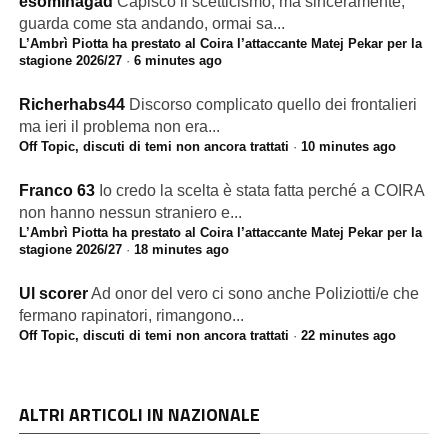
esominagad
Capisco il scetticismo, ma sinceramente,
guarda come sta andando, ormai sa...
L’Ambrì Piotta ha prestato al Coira l’attaccante Matej Pekar per la
stagione 2026/27
·
6 minutes ago
Richerhabs44
Discorso complicato quello dei frontalieri
ma ieri il problema non era...
Off Topic, discuti di temi non ancora trattati
·
10 minutes ago
Franco 63
Io credo la scelta è stata fatta perché a COIRA
non hanno nessun straniero e...
L’Ambrì Piotta ha prestato al Coira l’attaccante Matej Pekar per la
stagione 2026/27
·
18 minutes ago
Ul scorer
Ad onor del vero ci sono anche Poliziotti/e che
fermano rapinatori, rimangono...
Off Topic, discuti di temi non ancora trattati
·
22 minutes ago
ALTRI ARTICOLI IN NAZIONALE