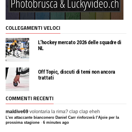
COLLEGAMENTI VELOCI
L’hockey mercato 2026 delle squadre di
NL
Off Topic, discuti di temi non ancora
trattati
COMMENTI RECENTI
maldive69
volontaria la rima? clap clap eheh
L’ex attaccante bianconero Daniel Carr rinforzerà l’Ajoie per la
prossima stagione
·
6 minutes ago