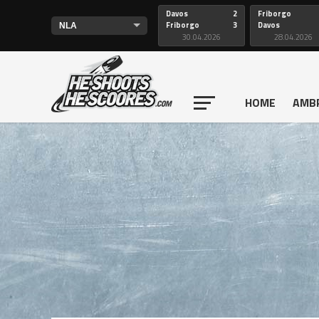
Davos
2
Friborgo
Friborgo
3
Davos
30.04.2026
28.04.2026
HOME
AMB