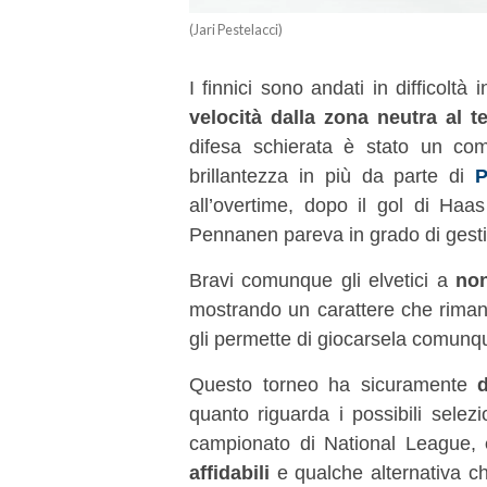
(Jari Pestelacci)
I finnici sono andati in difficolt
velocità dalla zona neutra al t
difesa schierata è stato un comp
brillantezza in più da parte di
P
all’overtime, dopo il gol di Haa
Pennanen pareva in grado di gestire
Bravi comunque gli elvetici a
non
mostrando un carattere che rimane
gli permette di giocarsela comunqu
Questo torneo ha sicuramente
d
quanto riguarda i possibili selez
campionato di National League,
affidabili
e qualche alternativa ch