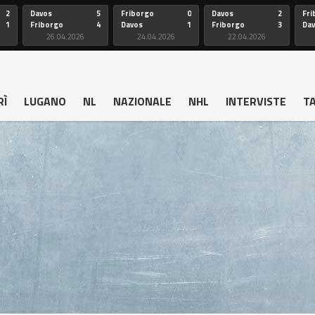
2
Davos
5
Friborgo
0
Davos
2
Fri
1
Friborgo
4
Davos
1
Friborgo
3
Da
26.04.2026
24.04.2026
22.04.2026
RÌ
LUGANO
NL
NAZIONALE
NHL
INTERVISTE
T