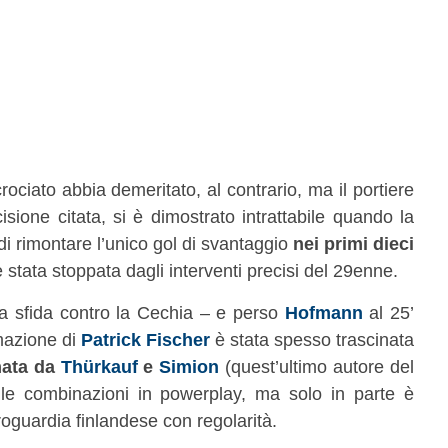
rociato abbia demeritato, al contrario, ma il portiere
isione citata, si è dimostrato intrattabile quando la
di rimontare l’unico gol di svantaggio
nei primi dieci
 stata stoppata dagli interventi precisi del 29enne.
la sfida contro la Cechia – e perso
Hofmann
al 25’
rmazione di
Patrick Fischer
è stata spesso trascinata
mata da
Thürkauf
e
Simion
(quest’ultimo autore del
lle combinazioni in powerplay, ma solo in parte è
roguardia finlandese con regolarità.