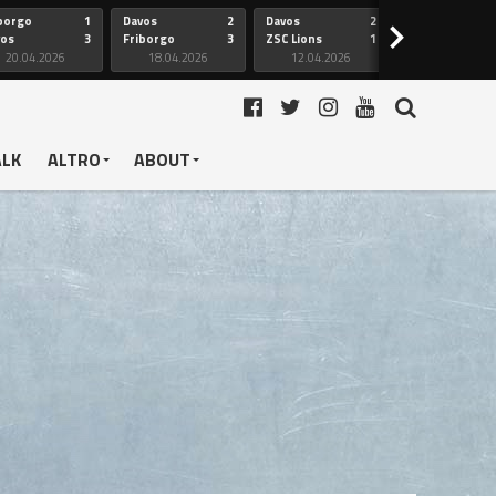
borgo
1
Davos
2
Davos
2
Friborgo
>
vos
3
Friborgo
3
ZSC Lions
1
Ginevra
20.04.2026
18.04.2026
12.04.2026
12.04.2026
ALK
ALTRO
ABOUT