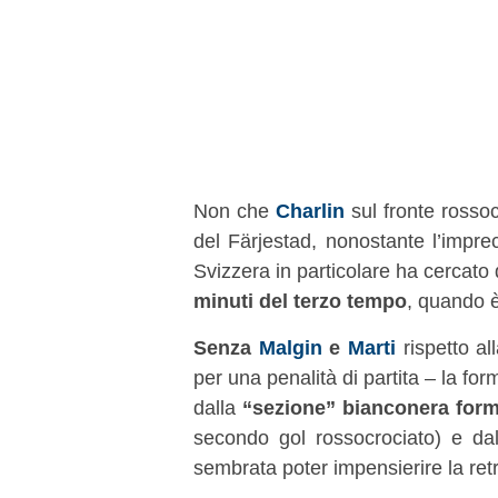
Non che
Charlin
sul fronte rossoc
del Färjestad, nonostante l’imprec
Svizzera in particolare ha cercato 
minuti del terzo tempo
, quando è
Senza
Malgin
e
Marti
rispetto al
per una penalità di partita – la fo
dalla
“sezione” bianconera for
secondo gol rossocrociato) e da
sembrata poter impensierire la ret