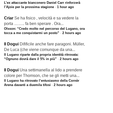
L’ex attaccante bianconero Daniel Carr rinforzerà
l’Ajoie per la prossima stagione
·
1 hour ago
Criar
Se ha fisico , velocità e sa vedere la
porta …….. fa ben sperare . Ora...
Olsson: “Credo molto nel percorso del Lugano, ora
tocca a me conquistarmi un posto”
·
2 hours ago
Il Dogui
Difificile anche fare paragoni. Müller,
De Luca (che viene comunque da una...
Il Lugano riparte dalla propria identità ritrovata:
“Ognuno dovrà dare il 5% in più”
·
2 hours ago
Il Dogui
Una settimanella al lido a prendere
colore per Thomson, che se gli metti una...
Il Lugano ha ritrovato l’entusiasmo della Cornèr
Arena davanti a duemila tifosi
·
2 hours ago