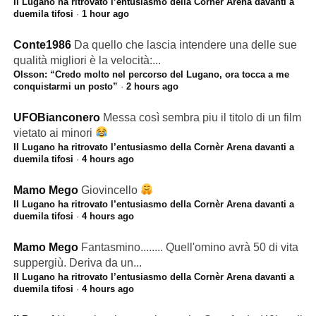
Il Lugano ha ritrovato l’entusiasmo della Cornèr Arena davanti a
duemila tifosi
·
1 hour ago
Conte1986
Da quello che lascia intendere una delle sue
qualità migliori è la velocità:...
Olsson: “Credo molto nel percorso del Lugano, ora tocca a me
conquistarmi un posto”
·
2 hours ago
UFOBianconero
Messa così sembra piu il titolo di un film
vietato ai minori
Il Lugano ha ritrovato l’entusiasmo della Cornèr Arena davanti a
duemila tifosi
·
4 hours ago
Mamo Mego
Giovincello
Il Lugano ha ritrovato l’entusiasmo della Cornèr Arena davanti a
duemila tifosi
·
4 hours ago
Mamo Mego
Fantasmino........ Quell'omino avrà 50 di vita
suppergiù. Deriva da un...
Il Lugano ha ritrovato l’entusiasmo della Cornèr Arena davanti a
duemila tifosi
·
4 hours ago