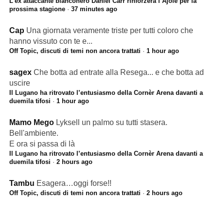
L’ex attaccante bianconero Daniel Carr rinforzerà l’Ajoie per la
prossima stagione
·
37 minutes ago
Cap
Una giornata veramente triste per tutti coloro che
hanno vissuto con te e...
Off Topic, discuti di temi non ancora trattati
·
1 hour ago
sagex
Che botta ad entrate alla Resega... e che botta ad
uscire
Il Lugano ha ritrovato l’entusiasmo della Cornèr Arena davanti a
duemila tifosi
·
1 hour ago
Mamo Mego
Lyksell un palmo su tutti stasera.
Bell'ambiente.
E ora si passa di là
Il Lugano ha ritrovato l’entusiasmo della Cornèr Arena davanti a
duemila tifosi
·
2 hours ago
Tambu
Esagera…oggi forse!!
Off Topic, discuti di temi non ancora trattati
·
2 hours ago