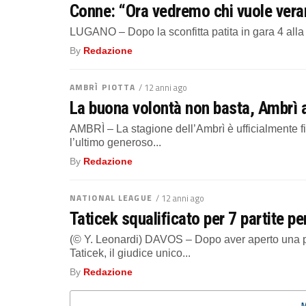
Conne: “Ora vedremo chi vuole vera
LUGANO – Dopo la sconfitta patita in gara 4 alla 
By
Redazione
AMBRÌ PIOTTA
/ 12 anni ago
La buona volontà non basta, Ambrì a
AMBRÌ – La stagione dell’Ambrì è ufficialmente finit
l’ultimo generoso...
By
Redazione
NATIONAL LEAGUE
/ 12 anni ago
Taticek squalificato per 7 partite p
(© Y. Leonardi) DAVOS – Dopo aver aperto una pr
Taticek, il giudice unico...
By
Redazione