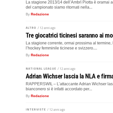
La stagione 2013/14 dell’Ambrì Piotta è oramai a
del campionato siamo ritornati nella...
By
Redazione
ALTRO
/ 12 anni ago
Tre giocatrici ticinesi saranno ai m
La stagione corrente, ormai prossima al termine,
l’hockey femminile ticinese e svizzero....
By
Redazione
NATIONAL LEAGUE
/ 12 anni ago
Adrian Wichser lascia la NLA e firma
RAPPERSWIL – L’attaccante Adrian Wichser lascer
bianconero si è infatti accordato per...
By
Redazione
INTERVISTE
/ 12 anni ago