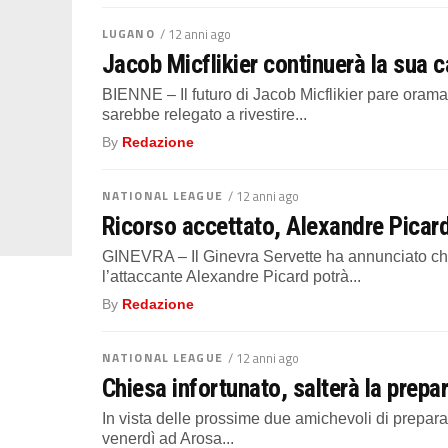
LUGANO
/ 12 anni ago
Jacob Micflikier continuerà la sua 
BIENNE – Il futuro di Jacob Micflikier pare oram
sarebbe relegato a rivestire...
By
Redazione
NATIONAL LEAGUE
/ 12 anni ago
Ricorso accettato, Alexandre Picard
GINEVRA – Il Ginevra Servette ha annunciato che
l’attaccante Alexandre Picard potrà...
By
Redazione
NATIONAL LEAGUE
/ 12 anni ago
Chiesa infortunato, salterà la prepa
In vista delle prossime due amichevoli di prepar
venerdì ad Arosa...