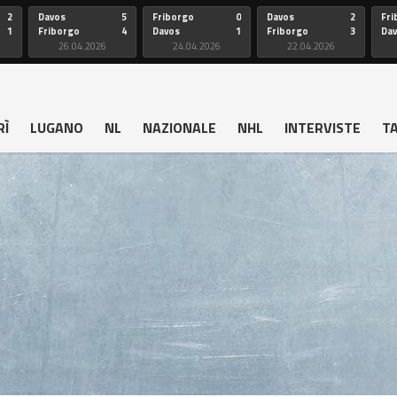
2
Davos
5
Friborgo
0
Davos
2
Fri
1
Friborgo
4
Davos
1
Friborgo
3
Da
26.04.2026
24.04.2026
22.04.2026
RÌ
LUGANO
NL
NAZIONALE
NHL
INTERVISTE
T