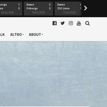
borgo
1
Davos
2
Davos
2
Friborgo
>
vos
3
Friborgo
3
ZSC Lions
1
Ginevra
20.04.2026
18.04.2026
12.04.2026
12.04.2026
ALK
ALTRO
ABOUT