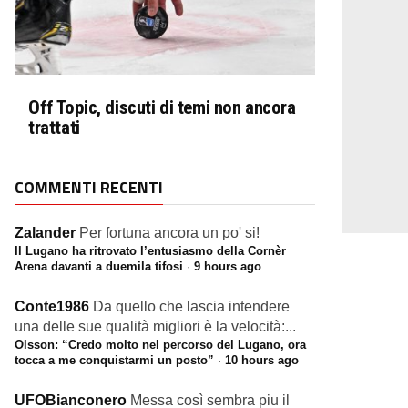
Off Topic, discuti di temi non ancora
trattati
COMMENTI RECENTI
Zalander
Per fortuna ancora un po' si!
Il Lugano ha ritrovato l’entusiasmo della Cornèr
Arena davanti a duemila tifosi
·
9 hours ago
Conte1986
Da quello che lascia intendere
una delle sue qualità migliori è la velocità:...
Olsson: “Credo molto nel percorso del Lugano, ora
tocca a me conquistarmi un posto”
·
10 hours ago
UFOBianconero
Messa così sembra piu il