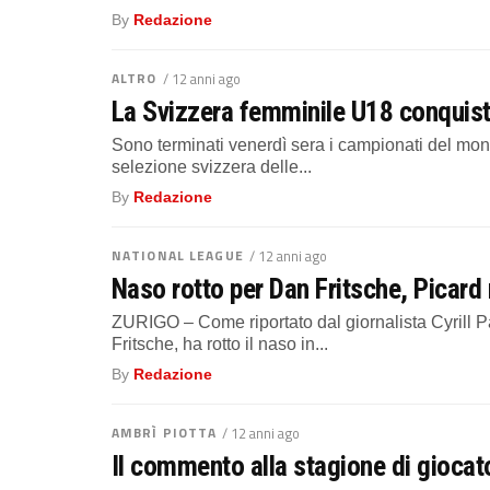
By
Redazione
ALTRO
/ 12 anni ago
La Svizzera femminile U18 conquista
Sono terminati venerdì sera i campionati del mond
selezione svizzera delle...
By
Redazione
NATIONAL LEAGUE
/ 12 anni ago
Naso rotto per Dan Fritsche, Picard r
ZURIGO – Come riportato dal giornalista Cyrill P
Fritsche, ha rotto il naso in...
By
Redazione
AMBRÌ PIOTTA
/ 12 anni ago
Il commento alla stagione di giocato