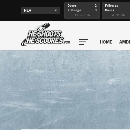
Davos
2
Friborgo
Friborgo
3
Davos
30.04.2026
28.04.2026
HOME
AMB