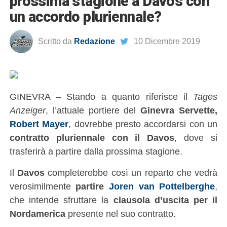
prossima stagione a Davos con
un accordo pluriennale?
Scritto da
Redazione
10 Dicembre 2019
GINEVRA – Stando a quanto riferisce il
Tages
Anzeiger
, l’attuale portiere del
Ginevra Servette,
Robert Mayer
, dovrebbe presto accordarsi con un
contratto pluriennale con il Davos
, dove si
trasferirà a partire dalla prossima stagione.
Il
Davos
completerebbe così un reparto che vedrà
verosimilmente
partire
Joren van Pottelberghe
,
che intende sfruttare la
clausola d’uscita per il
Nordamerica
presente nel suo contratto.