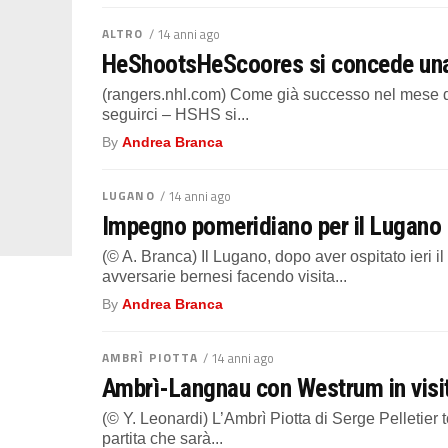
ALTRO
/ 14 anni ago
HeShootsHeScoores si concede una 
(rangers.nhl.com) Come già successo nel mese di
seguirci – HSHS si...
By
Andrea Branca
LUGANO
/ 14 anni ago
Impegno pomeridiano per il Lugano c
(© A. Branca) Il Lugano, dopo aver ospitato ieri 
avversarie bernesi facendo visita...
By
Andrea Branca
AMBRÌ PIOTTA
/ 14 anni ago
Ambrì-Langnau con Westrum in visita
(© Y. Leonardi) L’Ambrì Piotta di Serge Pelletier 
partita che sarà...