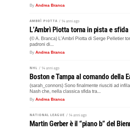
By
Andrea Branca
AMBRÌ PIOTTA
/ 14 anni ago
L’Ambrì Piotta torna in pista e sfid
(© A. Branca) L’Ambrì Piotta di Serge Pelletier to
padroni di...
By
Andrea Branca
NHL
/ 14 anni ago
Boston e Tampa al comando della Ea
(sarah_connors) Sono finalmente riusciti ad infil
Nash che, nella classica sfida tra...
By
Andrea Branca
NATIONAL LEAGUE
/ 14 anni ago
Martin Gerber è il “piano b” del Bie