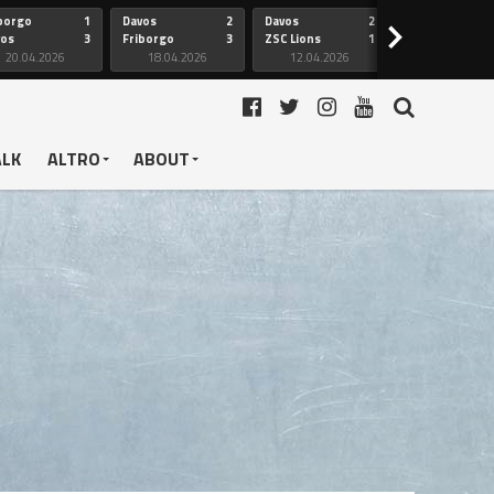
borgo
1
Davos
2
Davos
2
Friborgo
>
vos
3
Friborgo
3
ZSC Lions
1
Ginevra
20.04.2026
18.04.2026
12.04.2026
12.04.2026
ALK
ALTRO
ABOUT