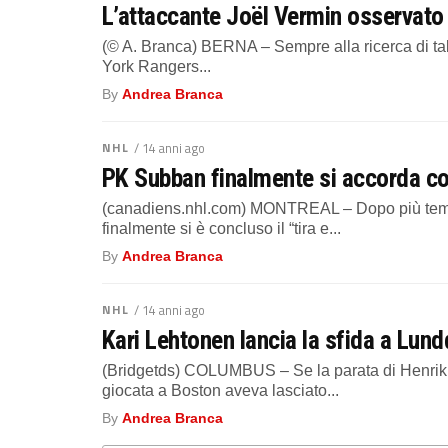
L’attaccante Joël Vermin osservato
(© A. Branca) BERNA – Sempre alla ricerca di tale
York Rangers...
By
Andrea Branca
NHL
/ 14 anni ago
PK Subban finalmente si accorda con
(canadiens.nhl.com) MONTREAL – Dopo più temp
finalmente si è concluso il “tira e...
By
Andrea Branca
NHL
/ 14 anni ago
Kari Lehtonen lancia la sfida a Lundq
(Bridgetds) COLUMBUS – Se la parata di Henrik 
giocata a Boston aveva lasciato...
By
Andrea Branca