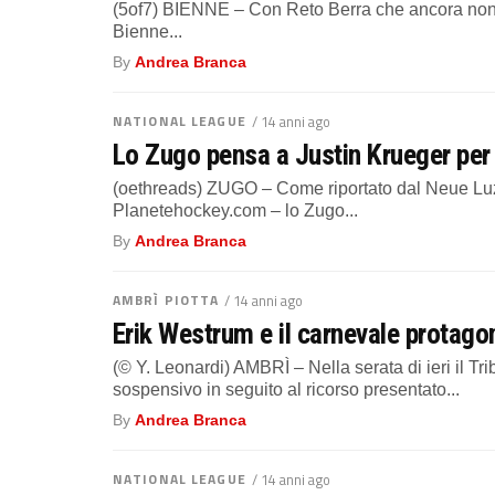
(5of7) BIENNE – Con Reto Berra che ancora non ha 
Bienne...
By
Andrea Branca
NATIONAL LEAGUE
/ 14 anni ago
Lo Zugo pensa a Justin Krueger per 
(oethreads) ZUGO – Come riportato dal Neue Luze
Planetehockey.com – lo Zugo...
By
Andrea Branca
AMBRÌ PIOTTA
/ 14 anni ago
Erik Westrum e il carnevale protagon
(© Y. Leonardi) AMBRÌ – Nella serata di ieri il Tr
sospensivo in seguito al ricorso presentato...
By
Andrea Branca
NATIONAL LEAGUE
/ 14 anni ago