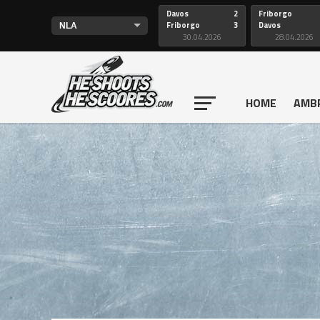
Davos
2
Friborgo
Friborgo
3
Davos
30.04.2026
28.04.2026
HOME
AMB