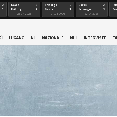
2
Davos
5
Friborgo
0
Davos
2
Fri
1
Friborgo
4
Davos
1
Friborgo
3
Da
26.04.2026
24.04.2026
22.04.2026
RÌ
LUGANO
NL
NAZIONALE
NHL
INTERVISTE
T