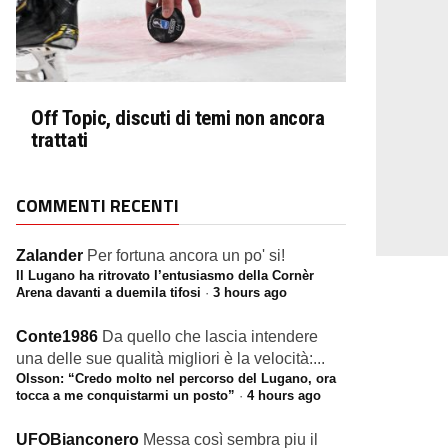
Off Topic, discuti di temi non ancora
trattati
COMMENTI RECENTI
Zalander
Per fortuna ancora un po' si!
Il Lugano ha ritrovato l’entusiasmo della Cornèr
Arena davanti a duemila tifosi
·
3 hours ago
Conte1986
Da quello che lascia intendere
una delle sue qualità migliori è la velocità:...
Olsson: “Credo molto nel percorso del Lugano, ora
tocca a me conquistarmi un posto”
·
4 hours ago
UFOBianconero
Messa così sembra piu il