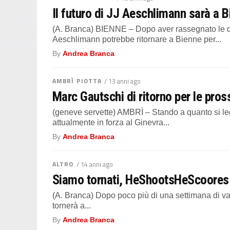
Il futuro di JJ Aeschlimann sarà a 
(A. Branca) BIENNE – Dopo aver rassegnato le dim
Aeschlimann potrebbe ritornare a Bienne per...
By
Andrea Branca
AMBRÌ PIOTTA
/ 13 anni ago
Marc Gautschi di ritorno per le pros
(geneve servette) AMBRÌ – Stando a quanto si le
attualmente in forza al Ginevra...
By
Andrea Branca
ALTRO
/ 14 anni ago
Siamo tornati, HeShootsHeScoores ri
(A. Branca) Dopo poco più di una settimana di v
tornerà a...
By
Andrea Branca