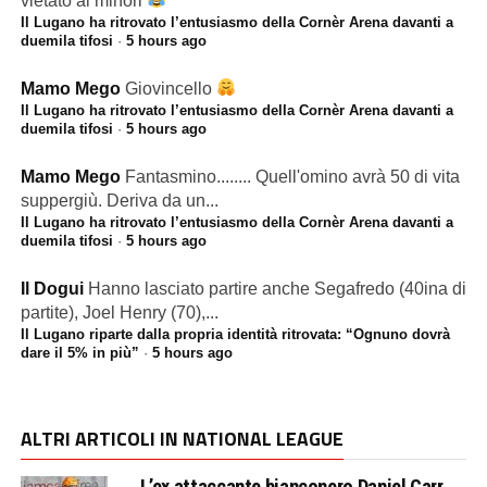
vietato ai minori
Il Lugano ha ritrovato l’entusiasmo della Cornèr Arena davanti a
duemila tifosi
·
5 hours ago
Mamo Mego
Giovincello
Il Lugano ha ritrovato l’entusiasmo della Cornèr Arena davanti a
duemila tifosi
·
5 hours ago
Mamo Mego
Fantasmino........ Quell'omino avrà 50 di vita
suppergiù. Deriva da un...
Il Lugano ha ritrovato l’entusiasmo della Cornèr Arena davanti a
duemila tifosi
·
5 hours ago
Il Dogui
Hanno lasciato partire anche Segafredo (40ina di
partite), Joel Henry (70),...
Il Lugano riparte dalla propria identità ritrovata: “Ognuno dovrà
dare il 5% in più”
·
5 hours ago
ALTRI ARTICOLI IN NATIONAL LEAGUE
L’ex attaccante bianconero Daniel Carr