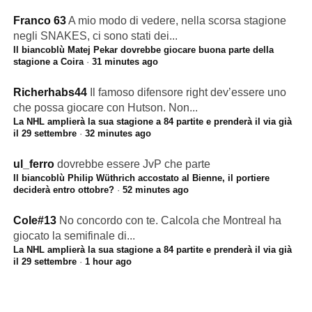
Franco 63
A mio modo di vedere, nella scorsa stagione
negli SNAKES, ci sono stati dei...
Il biancoblù Matej Pekar dovrebbe giocare buona parte della
stagione a Coira
·
31 minutes ago
Richerhabs44
Il famoso difensore right dev’essere uno
che possa giocare con Hutson. Non...
La NHL amplierà la sua stagione a 84 partite e prenderà il via già
il 29 settembre
·
32 minutes ago
ul_ferro
dovrebbe essere JvP che parte
Il biancoblù Philip Wüthrich accostato al Bienne, il portiere
deciderà entro ottobre?
·
52 minutes ago
Cole#13
No concordo con te. Calcola che Montreal ha
giocato la semifinale di...
La NHL amplierà la sua stagione a 84 partite e prenderà il via già
il 29 settembre
·
1 hour ago