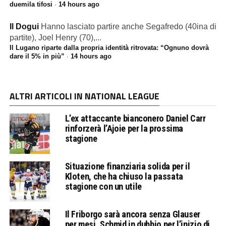
duemila tifosi
·
14 hours ago
Il Dogui
Hanno lasciato partire anche Segafredo (40ina di
partite), Joel Henry (70),...
Il Lugano riparte dalla propria identità ritrovata: “Ognuno dovrà
dare il 5% in più”
·
14 hours ago
ALTRI ARTICOLI IN NATIONAL LEAGUE
L’ex attaccante bianconero Daniel Carr
rinforzerà l’Ajoie per la prossima
stagione
Situazione finanziaria solida per il
Kloten, che ha chiuso la passata
stagione con un utile
Il Friborgo sarà ancora senza Glauser
per mesi, Schmid in dubbio per l’inizio di