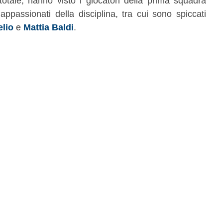
otale, hanno visto i giocatori della prima squadra
appassionati della disciplina, tra cui sono spiccati
elio
e
Mattia Baldi
.