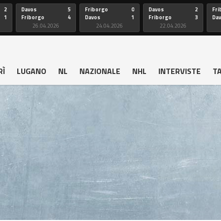
2
Davos
5
Friborgo
0
Davos
2
Fri
1
Friborgo
4
Davos
1
Friborgo
3
Da
26.04.2026
24.04.2026
22.04.2026
RÌ
LUGANO
NL
NAZIONALE
NHL
INTERVISTE
T