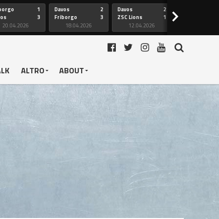
borgo
1
Davos
2
Davos
2
Friborgo
>
vos
3
Friborgo
3
ZSC Lions
1
Ginevra
20.04.2026
18.04.2026
12.04.2026
12.04.2026
ALK
ALTRO
ABOUT