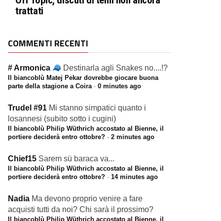
Off Topic, discuti di temi non ancora
trattati
COMMENTI RECENTI
# Armonica
Destinarla agli Snakes no....!?
Il biancoblù Matej Pekar dovrebbe giocare buona
parte della stagione a Coira
·
0 minutes ago
Trudel #91
Mi stanno simpatici quanto i
losannesi (subito sotto i cugini)
Il biancoblù Philip Wüthrich accostato al Bienne, il
portiere deciderà entro ottobre?
·
2 minutes ago
Chief15
Sarem sü baraca va...
Il biancoblù Philip Wüthrich accostato al Bienne, il
portiere deciderà entro ottobre?
·
14 minutes ago
Nadia
Ma devono proprio venire a fare
acquisti tutti da noi? Chi sarà il prossimo?
Il biancoblù Philip Wüthrich accostato al Bienne, il