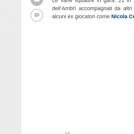
Le varie squadre in gara, 21 in t
dell’Ambrì accompagnati da altri 
alcuni ex giocatori come
Nicola C