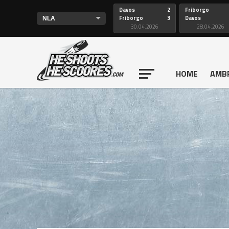
Davos
2
Friborgo
Friborgo
3
Davos
30.04.2026
28.04.2026
HOME
AMB