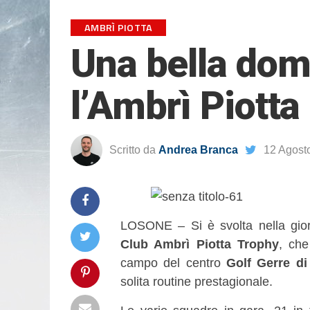
AMBRÌ PIOTTA
Una bella dome
l’Ambrì Piotta
Scritto da
Andrea Branca
12 Agost
LOSONE – Si è svolta nella gio
Club Ambrì Piotta Trophy
, che
campo del centro
Golf Gerre d
solita routine prestagionale.