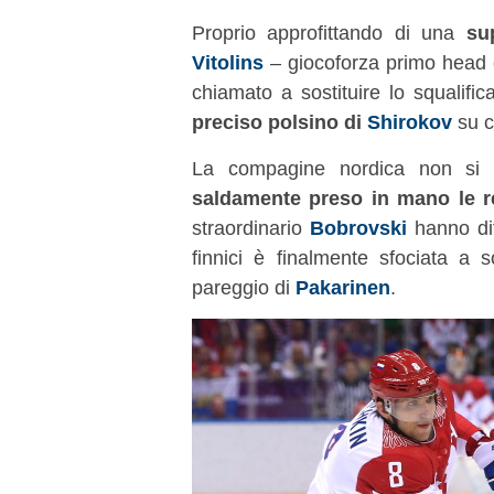
Proprio approfittando di una
su
Vitolins
– giocoforza primo head co
chiamato a sostituire lo squalifi
preciso polsino di
Shirokov
su c
La compagine nordica non si 
saldamente preso in mano le re
straordinario
Bobrovski
hanno dif
finnici è finalmente sfociata a s
pareggio di
Pakarinen
.