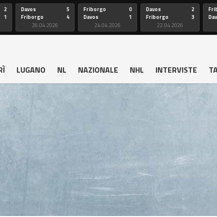
2
Davos
5
Friborgo
0
Davos
2
Fri
1
Friborgo
4
Davos
1
Friborgo
3
Da
26.04.2026
24.04.2026
22.04.2026
RÌ
LUGANO
NL
NAZIONALE
NHL
INTERVISTE
T