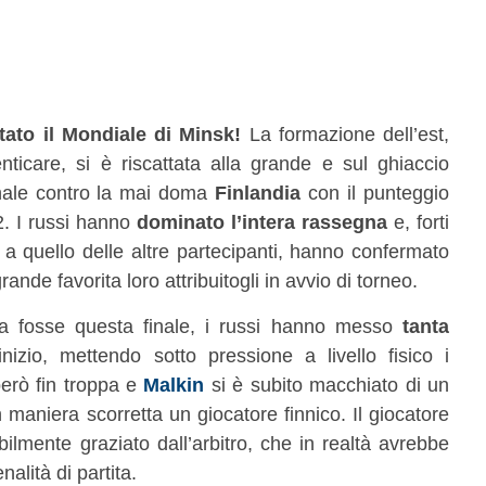
ato il Mondiale di Minsk!
La formazione dell’est,
icare, si è riscattata alla grande e sul ghiaccio
finale contro la mai doma
Finlandia
con il punteggio
2. I russi hanno
dominato l’intera rassegna
e, forti
 a quello delle altre partecipanti, hanno confermato
grande favorita loro attribuitogli in avvio di torneo.
ta fosse questa finale, i russi hanno messo
tanta
inizio, mettendo sotto pressione a livello fisico i
però fin troppa e
Malkin
si è subito macchiato di un
 maniera scorretta un giocatore finnico. Il giocatore
ilmente graziato dall’arbitro, che in realtà avrebbe
lità di partita.