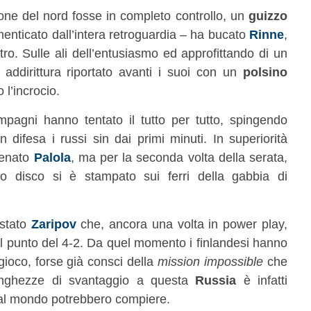
e del nord fosse in completo controllo, un
guizzo
nticato dall’intera retroguardia – ha bucato
Rinne
,
ro. Sulle ali dell’entusiasmo ed approfittando di un
addirittura riportato avanti i suoi con un
polsino
 l’incrocio.
agni hanno tentato il tutto per tutto, spingendo
n difesa i russi sin dai primi minuti. In superiorità
atenato
Palola
, ma per la seconda volta della serata,
o disco si è stampato sui ferri della gabbia di
 stato
Zaripov
che, ancora una volta in power play,
l punto del 4-2. Da quel momento i finlandesi hanno
e gioco, forse già consci della
mission impossible
che
unghezze di svantaggio a questa
Russia
è infatti
al mondo potrebbero compiere.