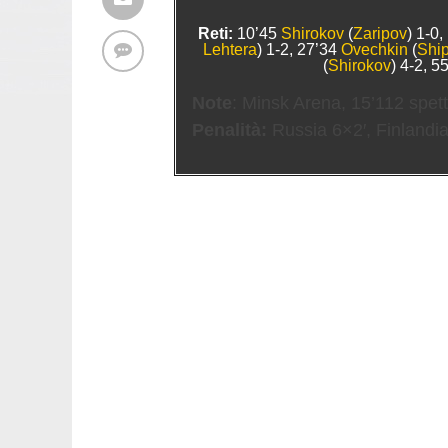
Reti:
10’45
Shirokov
(
Zaripov
) 1-0
Lehtera
) 1-2, 27’34
Ovechkin
(
Shi
(
Shirokov
) 4-2, 5
Note
: Minsk Arena, 15’112 spett
Penalità:
Russia 6×2′, Finlandia