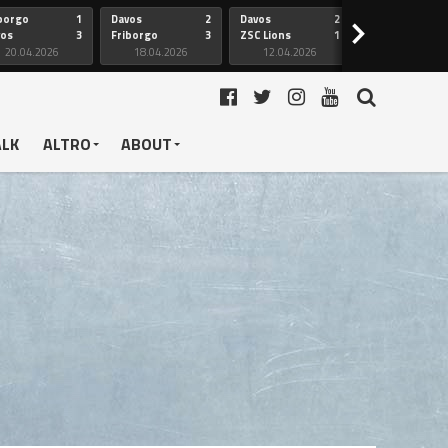
borgo
1
Davos
2
Davos
2
Friborgo
>
vos
3
Friborgo
3
ZSC Lions
1
Ginevra
20.04.2026
18.04.2026
12.04.2026
12.04.2026
ALK
ALTRO
ABOUT