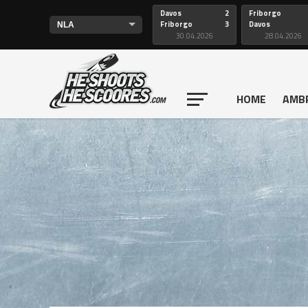
Davos
2
Friborgo
Friborgo
3
Davos
30.04.2026
28.04.2026
HOME
AMB