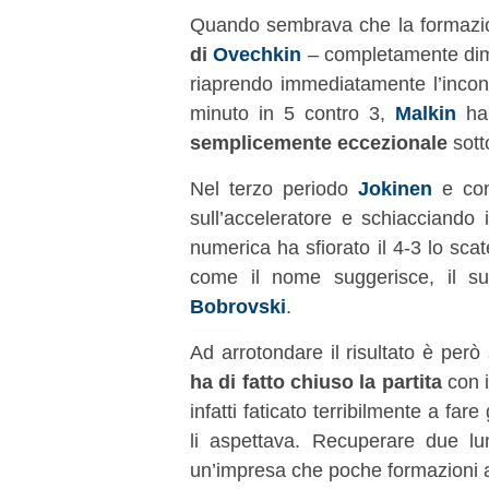
Quando sembrava che la formazion
di
Ovechkin
– completamente dime
riaprendo immediatamente l’incont
minuto in 5 contro 3,
Malkin
ha 
semplicemente eccezionale
sotto
Nel terzo periodo
Jokinen
e comp
sull’acceleratore e schiacciando i
numerica ha sfiorato il 4-3 lo sc
come il nome suggerisce, il su
Bobrovski
.
Ad arrotondare il risultato è però
ha di fatto chiuso la partita
con i
infatti faticato terribilmente a far
li aspettava. Recuperare due l
un’impresa che poche formazioni 