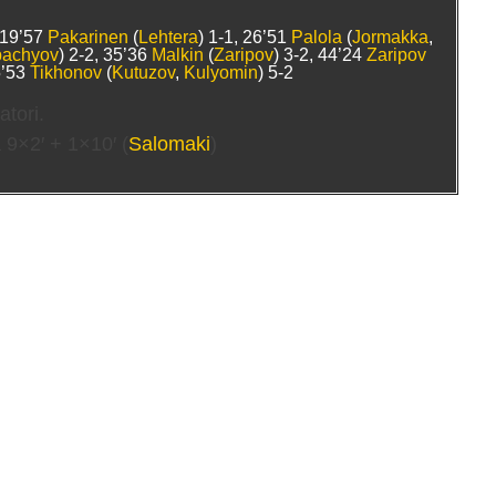
, 19’57
Pakarinen
(
Lehtera
) 1-1, 26’51
Palola
(
Jormakka
,
pachyov
) 2-2, 35’36
Malkin
(
Zaripov
) 3-2, 44’24
Zaripov
5’53
Tikhonov
(
Kutuzov
,
Kulyomin
) 5-2
atori.
 9×2′ + 1×10′ (
Salomaki
)