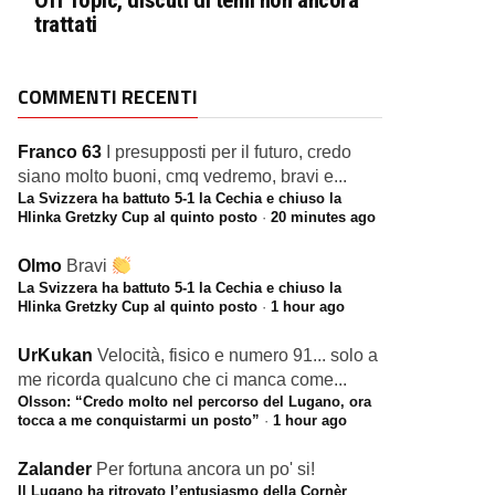
Off Topic, discuti di temi non ancora
trattati
COMMENTI RECENTI
Franco 63
I presupposti per il futuro, credo
siano molto buoni, cmq vedremo, bravi e...
La Svizzera ha battuto 5-1 la Cechia e chiuso la
Hlinka Gretzky Cup al quinto posto
·
20 minutes ago
Olmo
Bravi
La Svizzera ha battuto 5-1 la Cechia e chiuso la
Hlinka Gretzky Cup al quinto posto
·
1 hour ago
UrKukan
Velocità, fisico e numero 91... solo a
me ricorda qualcuno che ci manca come...
Olsson: “Credo molto nel percorso del Lugano, ora
tocca a me conquistarmi un posto”
·
1 hour ago
Zalander
Per fortuna ancora un po' si!
Il Lugano ha ritrovato l’entusiasmo della Cornèr