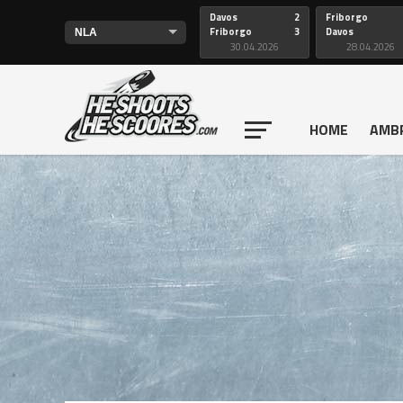
Davos
2
Friborgo
Friborgo
3
Davos
30.04.2026
28.04.2026
HOME
AMB