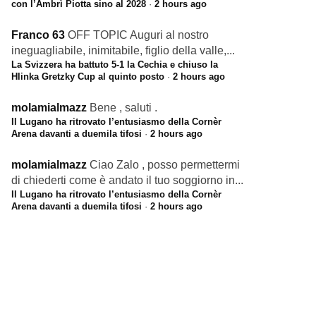
con l’Ambrì Piotta sino al 2028
·
2 hours ago
Franco 63
OFF TOPIC Auguri al nostro
ineguagliabile, inimitabile, figlio della valle,...
La Svizzera ha battuto 5-1 la Cechia e chiuso la
Hlinka Gretzky Cup al quinto posto
·
2 hours ago
molamialmazz
Bene , saluti .
Il Lugano ha ritrovato l’entusiasmo della Cornèr
Arena davanti a duemila tifosi
·
2 hours ago
molamialmazz
Ciao Zalo , posso permettermi
di chiederti come è andato il tuo soggiorno in...
Il Lugano ha ritrovato l’entusiasmo della Cornèr
Arena davanti a duemila tifosi
·
2 hours ago