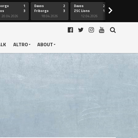
borgo
1
Davos
2
Davos
2
Friborgo
>
vos
3
Friborgo
3
ZSC Lions
1
Ginevra
20.04.2026
18.04.2026
12.04.2026
12.04.2026
ALK
ALTRO
ABOUT