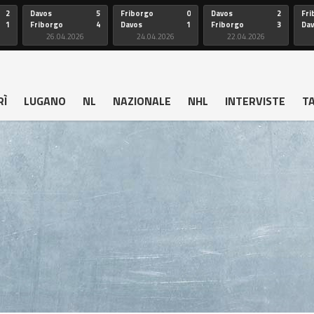
2
Davos
5
Friborgo
0
Davos
2
Fri
1
Friborgo
4
Davos
1
Friborgo
3
Da
26.04.2026
24.04.2026
22.04.2026
RÌ
LUGANO
NL
NAZIONALE
NHL
INTERVISTE
T