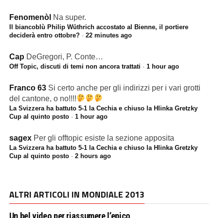
Fenomenòl
Na super.
Il biancoblù Philip Wüthrich accostato al Bienne, il portiere
deciderà entro ottobre?
·
22 minutes ago
Cap
DeGregori, P. Conte…
Off Topic, discuti di temi non ancora trattati
·
1 hour ago
Franco 63
Si certo anche per gli indirizzi per i vari grotti
del cantone, o no!!!!
La Svizzera ha battuto 5-1 la Cechia e chiuso la Hlinka Gretzky
Cup al quinto posto
·
1 hour ago
sagex
Per gli offtopic esiste la sezione apposita
La Svizzera ha battuto 5-1 la Cechia e chiuso la Hlinka Gretzky
Cup al quinto posto
·
2 hours ago
ALTRI ARTICOLI IN MONDIALE 2013
Un bel video per riassumere l’epico