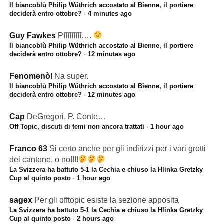
Il biancoblù Philip Wüthrich accostato al Bienne, il portiere
deciderà entro ottobre?
·
4 minutes ago
Guy Fawkes
Pfffffffff….
Il biancoblù Philip Wüthrich accostato al Bienne, il portiere
deciderà entro ottobre?
·
12 minutes ago
Fenomenòl
Na super.
Il biancoblù Philip Wüthrich accostato al Bienne, il portiere
deciderà entro ottobre?
·
12 minutes ago
Cap
DeGregori, P. Conte…
Off Topic, discuti di temi non ancora trattati
·
1 hour ago
Franco 63
Si certo anche per gli indirizzi per i vari grotti
del cantone, o no!!!!
La Svizzera ha battuto 5-1 la Cechia e chiuso la Hlinka Gretzky
Cup al quinto posto
·
1 hour ago
sagex
Per gli offtopic esiste la sezione apposita
La Svizzera ha battuto 5-1 la Cechia e chiuso la Hlinka Gretzky
Cup al quinto posto
·
2 hours ago