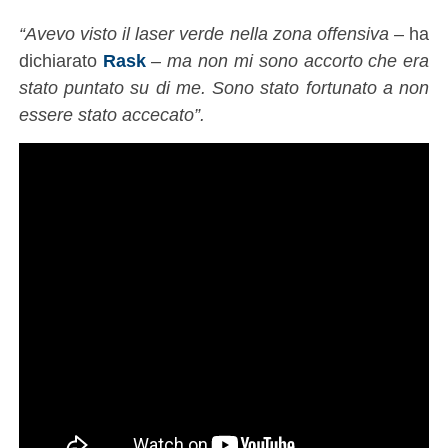
“Avevo visto il laser verde nella zona offensiva
– ha
dichiarato
Rask
–
ma non mi sono accorto che era
stato puntato su di me. Sono stato fortunato a non
essere stato accecato”.