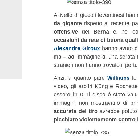
A livello di gioco i leventinesi h
da gigante
rispetto al recente p
offensive del Berna
e, nel con
occasioni da rete di buona quali
Alexandre Giroux
hanno avuto del
ma – ad immagine di una serata in
stranieri non hanno trovato il pertu
Anzi, a quanto pare
Williams
lo 
video, gli arbitri Küng e Rochet
essere l’1-0. Il disco è stato val
immagini non mostravano di pri
accurata del tiro
avrebbe potuto p
picchiato violentemente contro i