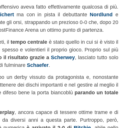
offensivo aveva fatto effettivamente qualcosa di più.
ichert
ma con in pista il debuttante
Nordlund
e
te gli orsi, strappando un prezioso 0-0 che, dopo 20
 PostFinance Arena un ottimo punto di partenza.
i, il
tempo centrale
è stato quello in cui si è visto il
spesso e volentieri il proprio gioco. Proprio sul più
 il risultato grazie a
Scherwey
, lasciato tutto solo
di fulminare
Schaefer
.
opo un derby vissuto da protagonista e, nonostante
ttenere dei dischi importanti e nel gestire al meglio il
e difeso bene la porta biancoblù
parando un totale
erplay
, ancora capace di tessere ottime trame e di
ì da diversi anni a questa parte. Purtroppo, però,
ità numerica
è arrivato il 2-0 di
Ritchie
, abile nello