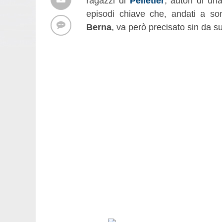
ragazzi di
Pelletier
, autori di un
episodi chiave che, andati a so
Berna
, va però precisato sin da s