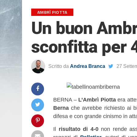
AMBRÌ PIOTTA
Un buon Ambrì
sconfitta per 
Scritto da
Andrea Branca
27 Sette
BERNA –
L’Ambrì Piotta
era atte
Berna
che avrebbe richiesto ai b
difesa e con grande cinismo in atta
Il
risultato di 4-0
non rende asso