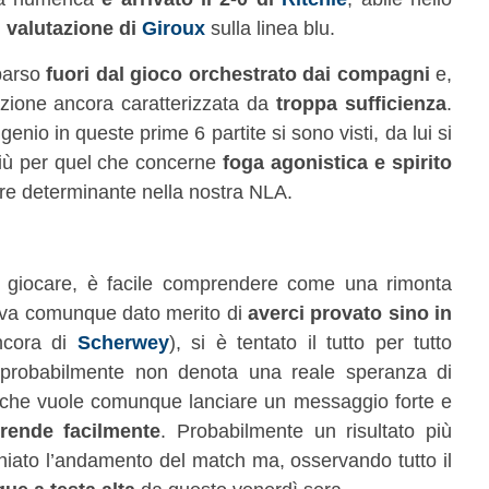
i valutazione di
Giroux
sulla linea blu.
parso
fuori dal gioco orchestrato dai compagni
e,
azione ancora caratterizzata da
troppa sufficienza
.
genio in queste prime 6 partite si sono visti, da lui si
iù per quel che concerne
foga agonistica e spirito
ere determinante nella nostra NLA.
 giocare, è facile comprendere come una rimonta
rì va comunque dato merito di
averci provato sino in
ncora di
Scherwey
), si è tentato il tutto per tutto
probabilmente non denota una reale speranza di
ma che vuole comunque lanciare un messaggio forte e
rende facilmente
. Probabilmente un risultato più
iato l’andamento del match ma, osservando tutto il