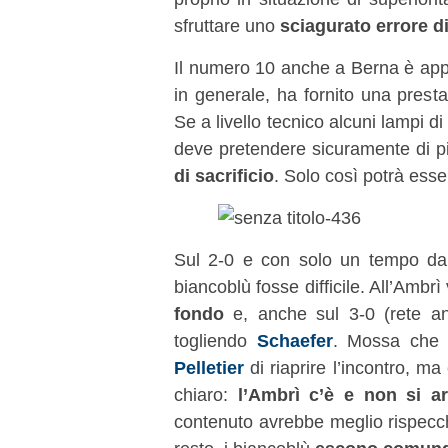
sfruttare uno
sciagurato errore d
Il numero 10 anche a Berna è ap
in generale, ha fornito una prest
Se a livello tecnico alcuni lampi di 
deve pretendere sicuramente di p
di sacrificio
. Solo così potrà ess
Sul 2-0 e con solo un tempo da
biancoblù fosse difficile. All’Amb
fondo
e, anche sul 3-0 (rete a
togliendo
Schaefer
. Mossa che 
Pelletier
di riaprire l’incontro, 
chiaro:
l’Ambrì c’è e non si ar
contenuto avrebbe meglio rispecch