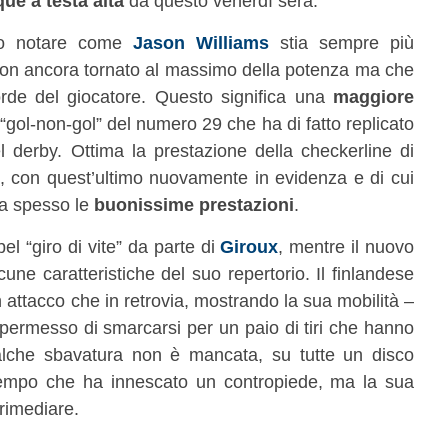
e a testa alta
da questo venerdì sera.
ello notare come
Jason Williams
stia sempre più
non ancora tornato al massimo della potenza ma che
rde del giocatore. Questo significa una
maggiore
l “gol-non-gol” del numero 29 che ha di fatto replicato
 derby. Ottima la prestazione della checkerline di
, con quest’ultimo nuovamente in evidenza e di cui
za spesso le
buonissime prestazioni
.
el “giro di vite” da parte di
Giroux
, mentre il nuovo
une caratteristiche del suo repertorio. Il finlandese
attacco che in retrovia, mostrando la sua mobilità –
 permesso di smarcarsi per un paio di tiri che hanno
alche sbavatura non è mancata, su tutte un disco
empo che ha innescato un contropiede, ma la sua
rimediare.