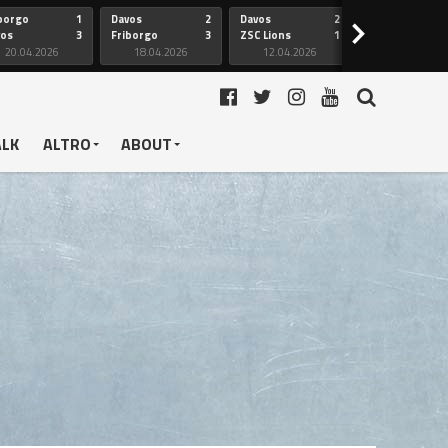
borgo
1
Davos
2
Davos
2
Friborgo
>
vos
3
Friborgo
3
ZSC Lions
1
Ginevra
20.04.2026
18.04.2026
12.04.2026
12.04.2026
ALK
ALTRO
ABOUT