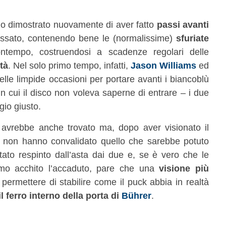
anno dimostrato nuovamente di aver fatto
passi avanti
assato, contenendo bene le (normalissime)
sfuriate
tempo, costruendosi a scadenze regolari delle
tà
. Nel solo primo tempo, infatti,
Jason Williams
ed
le limpide occasioni per portare avanti i biancoblù
 cui il disco non voleva saperne di entrare – i due
gio giusto.
avrebbe anche trovato ma, dopo aver visionato il
te non hanno convalidato quello che sarebbe potuto
utato respinto dall’asta dai due e, se è vero che le
mo acchito l’accaduto, pare che una
visione più
ermettere di stabilire come il puck abbia in realtà
l ferro interno della porta di
Bührer
.