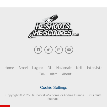
Home
Ambrì
Lugano
NL
Nazionale
NHL
Interviste
Talk
Altro
About
Cookie Settings
Copyright © 2025 HeShootsHeScoores di Andrea Branca. Tutti i diritti
riservati.