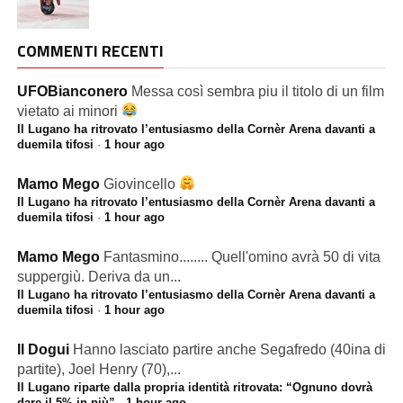
COMMENTI RECENTI
UFOBianconero
Messa così sembra piu il titolo di un film
vietato ai minori
Il Lugano ha ritrovato l’entusiasmo della Cornèr Arena davanti a
duemila tifosi
·
1 hour ago
Mamo Mego
Giovincello
Il Lugano ha ritrovato l’entusiasmo della Cornèr Arena davanti a
duemila tifosi
·
1 hour ago
Mamo Mego
Fantasmino........ Quell'omino avrà 50 di vita
suppergiù. Deriva da un...
Il Lugano ha ritrovato l’entusiasmo della Cornèr Arena davanti a
duemila tifosi
·
1 hour ago
Il Dogui
Hanno lasciato partire anche Segafredo (40ina di
partite), Joel Henry (70),...
Il Lugano riparte dalla propria identità ritrovata: “Ognuno dovrà
dare il 5% in più”
·
1 hour ago