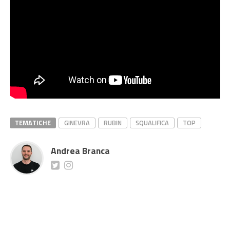
TEMATICHE
GINEVRA
RUBIN
SQUALIFICA
TOP
Andrea Branca