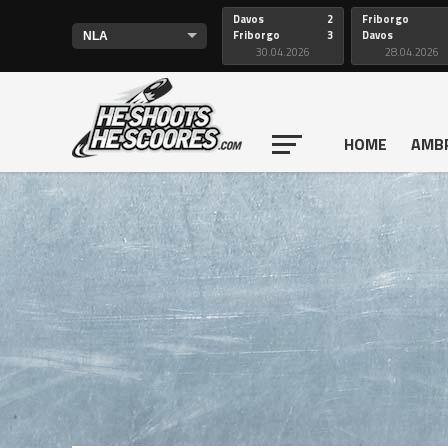
Davos
2
Friborgo
Friborgo
3
Davos
30.04.2026
28.04.2026
HOME
AMB