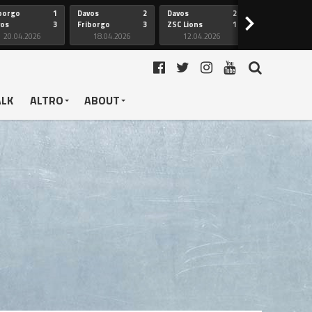
borgo
1
Davos
2
Davos
2
Friborgo
>
vos
3
Friborgo
3
ZSC Lions
1
Ginevra
20.04.2026
18.04.2026
12.04.2026
12.04.2026
ALK
ALTRO
ABOUT