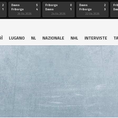
2
Davos
5
Friborgo
0
Davos
2
Fri
1
Friborgo
4
Davos
1
Friborgo
3
Da
26.04.2026
24.04.2026
22.04.2026
RÌ
LUGANO
NL
NAZIONALE
NHL
INTERVISTE
T