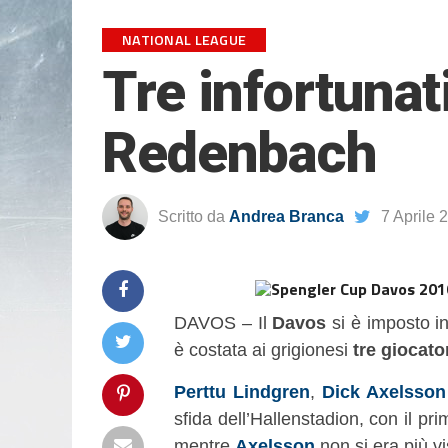
NATIONAL LEAGUE
Tre infortunat
Redenbach
Scritto da
Andrea Branca
7 Aprile 
DAVOS – Il
Davos
si è imposto in
è costata ai grigionesi
tre giocato
Perttu Lindgren
,
Dick Axelsson
sfida dell’Hallenstadion, con il p
mentre
Axelsson
non si era più v