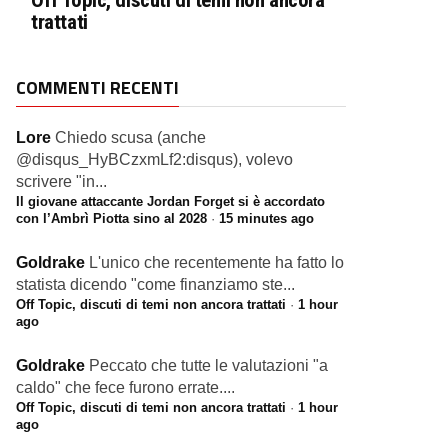
Off Topic, discuti di temi non ancora
trattati
COMMENTI RECENTI
Lore
Chiedo scusa (anche
@disqus_HyBCzxmLf2:disqus), volevo
scrivere "in...
Il giovane attaccante Jordan Forget si è accordato
con l’Ambrì Piotta sino al 2028
·
15 minutes ago
Goldrake
L'unico che recentemente ha fatto lo
statista dicendo "come finanziamo ste...
Off Topic, discuti di temi non ancora trattati
·
1 hour
ago
Goldrake
Peccato che tutte le valutazioni "a
caldo" che fece furono errate....
Off Topic, discuti di temi non ancora trattati
·
1 hour
ago