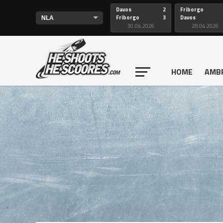
Davos
2
Friborgo
Friborgo
3
Davos
30.04.2026
28.04.2026
HOME
AMB