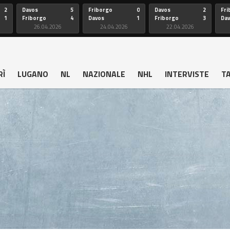
2
Davos
5
Friborgo
0
Davos
2
Fri
1
Friborgo
4
Davos
1
Friborgo
3
Da
26.04.2026
24.04.2026
22.04.2026
RÌ
LUGANO
NL
NAZIONALE
NHL
INTERVISTE
T