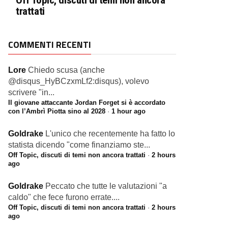
Off Topic, discuti di temi non ancora
trattati
COMMENTI RECENTI
Lore
Chiedo scusa (anche
@disqus_HyBCzxmLf2:disqus), volevo
scrivere "in...
Il giovane attaccante Jordan Forget si è accordato
con l’Ambrì Piotta sino al 2028
·
1 hour ago
Goldrake
L'unico che recentemente ha fatto lo
statista dicendo "come finanziamo ste...
Off Topic, discuti di temi non ancora trattati
·
2 hours
ago
Goldrake
Peccato che tutte le valutazioni "a
caldo" che fece furono errate....
Off Topic, discuti di temi non ancora trattati
·
2 hours
ago