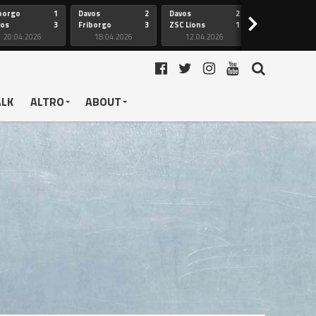
borgo
1
Davos
2
Davos
2
Friborgo
>
vos
3
Friborgo
3
ZSC Lions
1
Ginevra
20.04.2026
18.04.2026
12.04.2026
12.04.2026
ALK
ALTRO
ABOUT