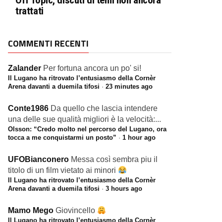
Off Topic, discuti di temi non ancora
trattati
COMMENTI RECENTI
Zalander
Per fortuna ancora un po' si!
Il Lugano ha ritrovato l’entusiasmo della Cornèr
Arena davanti a duemila tifosi
·
23 minutes ago
Conte1986
Da quello che lascia intendere
una delle sue qualità migliori è la velocità:...
Olsson: “Credo molto nel percorso del Lugano, ora
tocca a me conquistarmi un posto”
·
1 hour ago
UFOBianconero
Messa così sembra piu il
titolo di un film vietato ai minori
Il Lugano ha ritrovato l’entusiasmo della Cornèr
Arena davanti a duemila tifosi
·
3 hours ago
Mamo Mego
Giovincello
Il Lugano ha ritrovato l’entusiasmo della Cornèr