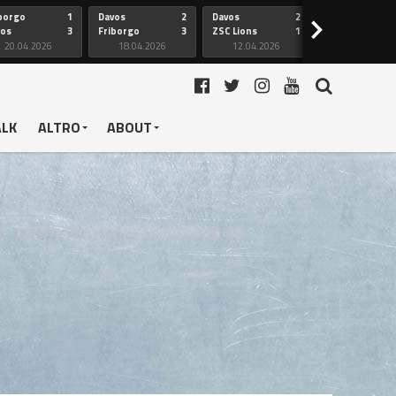
borgo
1
Davos
2
Davos
2
Friborgo
>
vos
3
Friborgo
3
ZSC Lions
1
Ginevra
20.04.2026
18.04.2026
12.04.2026
12.04.2026
ALK
ALTRO
ABOUT