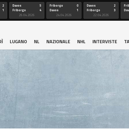
2
Davos
5
Friborgo
0
Davos
2
Fri
1
Friborgo
4
Davos
1
Friborgo
3
Da
26.04.2026
24.04.2026
22.04.2026
RÌ
LUGANO
NL
NAZIONALE
NHL
INTERVISTE
T