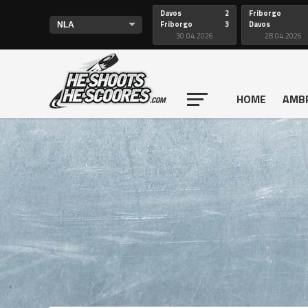
Davos
2
Friborgo
Friborgo
3
Davos
30.04.2026
28.04.2026
HOME
AMB