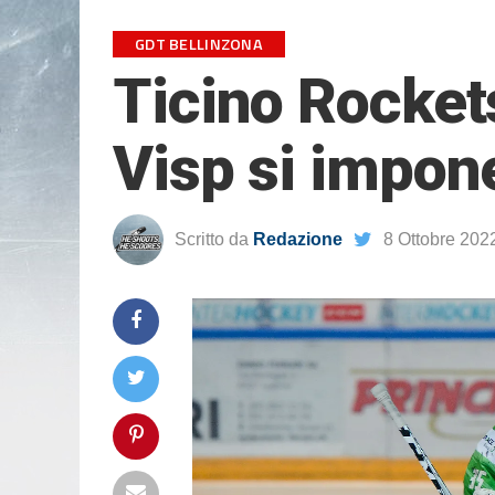
GDT BELLINZONA
Ticino Rockets
Visp si impon
Scritto da
Redazione
8 Ottobre 202