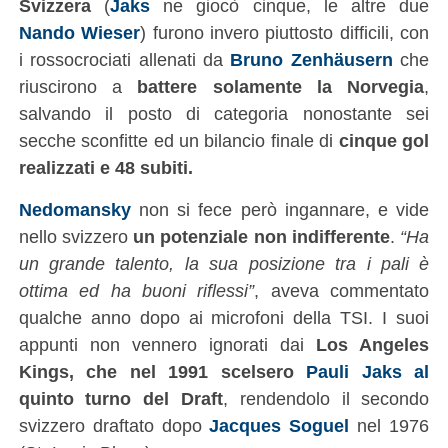
Svizzera
(
Jaks
ne giocò cinque, le altre due
Nando Wieser
) furono invero piuttosto difficili, con
i rossocrociati allenati da
Bruno Zenhäusern
che
riuscirono a
battere solamente la Norvegia
,
salvando il posto di categoria nonostante sei
secche sconfitte ed un bilancio finale di
cinque gol
realizzati e 48 subiti.
Nedomansky
non si fece però ingannare, e vide
nello svizzero
un potenziale non indifferente
.
“Ha
un grande talento, la sua posizione tra i pali è
ottima ed ha buoni riflessi”
, aveva commentato
qualche anno dopo ai microfoni della TSI. I suoi
appunti non vennero ignorati dai
Los Angeles
Kings, che nel 1991 scelsero
Pauli Jaks al
quinto turno del Draft
, rendendolo il secondo
svizzero draftato dopo
Jacques Soguel
nel 1976