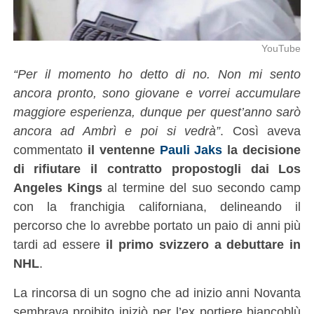
YouTube
“Per il momento ho detto di no. Non mi sento
ancora pronto, sono giovane e vorrei accumulare
maggiore esperienza, dunque per quest’anno sarò
ancora ad Ambrì e poi si vedrà”
. Così aveva
commentato
il ventenne
Pauli Jaks
la decisione
di rifiutare il contratto propostogli dai Los
Angeles Kings
al termine del suo secondo camp
con la franchigia californiana, delineando il
percorso che lo avrebbe portato un paio di anni più
tardi ad essere
il primo svizzero a debuttare in
NHL
.
La rincorsa di un sogno che ad inizio anni Novanta
sembrava proibito iniziò per l’ex portiere biancoblù