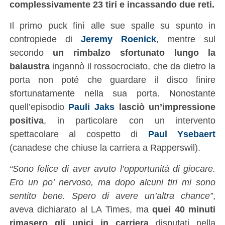
complessivamente 23 tiri e incassando due reti.
Il primo puck finì alle sue spalle su spunto in
contropiede di
Jeremy Roenick
, mentre sul
secondo
un rimbalzo sfortunato lungo la
balaustra
ingannò il rossocrociato, che da dietro la
porta non poté che guardare il disco finire
sfortunatamente nella sua porta. Nonostante
quell’episodio
Pauli Jaks
lasciò un’impressione
positiva
, in particolare con un intervento
spettacolare al cospetto di
Paul Ysebaert
(canadese che chiuse la carriera a Rapperswil).
“Sono felice di aver avuto l’opportunità di giocare.
Ero un po’ nervoso, ma dopo alcuni tiri mi sono
sentito bene. Spero di avere un’altra chance”
,
aveva dichiarato al LA Times, ma
quei 40 minuti
rimasero gli unici in carriera
disputati nella