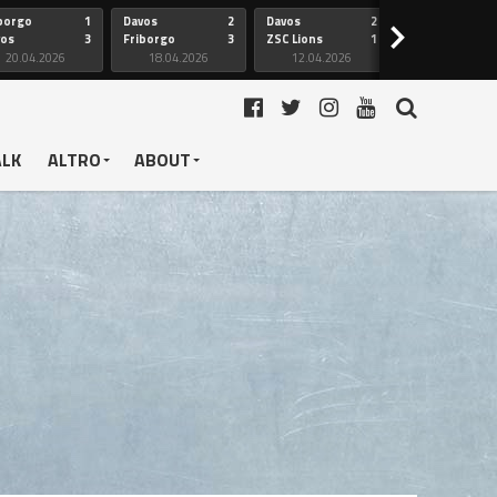
borgo
1
Davos
2
Davos
2
Friborgo
>
vos
3
Friborgo
3
ZSC Lions
1
Ginevra
20.04.2026
18.04.2026
12.04.2026
12.04.2026
ALK
ALTRO
ABOUT