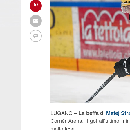
LUGANO –
La beffa di
Matej Str
Cornèr Arena, il gol all’ultimo min
molto tesa.