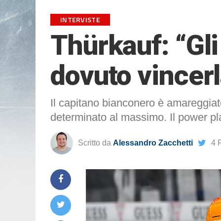
INTERVISTE
Thürkauf: “Gl
dovuto vincer
Il capitano bianconero è amareggiato
determinato al massimo. Il power p
Scritto da
Alessandro Zacchetti
4 