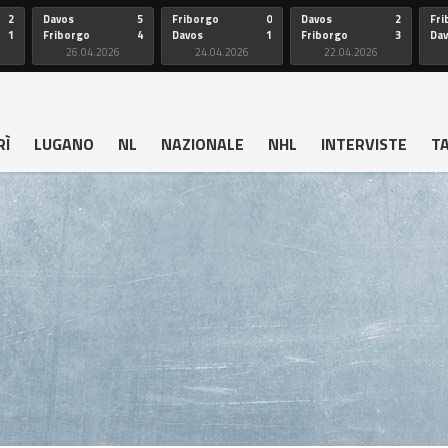
2
Davos
5
Friborgo
0
Davos
2
Fri
1
Friborgo
4
Davos
1
Friborgo
3
Da
26.04.2026
24.04.2026
22.04.2026
RÌ
LUGANO
NL
NAZIONALE
NHL
INTERVISTE
T