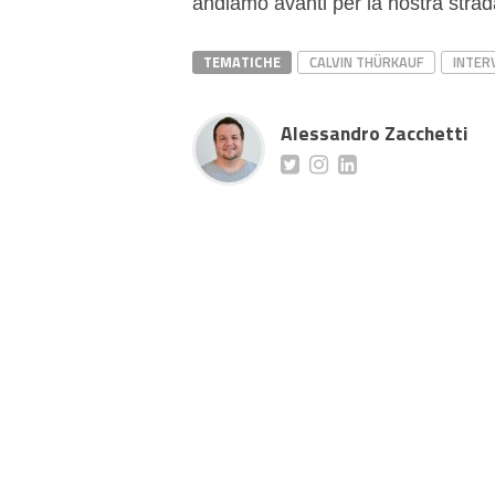
andiamo avanti per la nostra strad
TEMATICHE
CALVIN THÜRKAUF
INTER
Alessandro Zacchetti