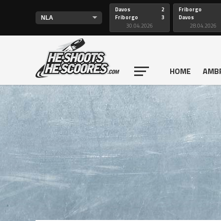
Davos
2
Friborgo
Friborgo
3
Davos
30.04.2026
28.04.2026
HOME
AMB