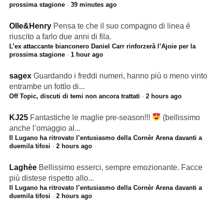
prossima stagione
·
39 minutes ago
Olle&Henry
Pensa te che il suo compagno di linea é
riuscito a farlo due anni di fila.
L’ex attaccante bianconero Daniel Carr rinforzerà l’Ajoie per la
prossima stagione
·
1 hour ago
sagex
Guardando i freddi numeri, hanno più o meno vinto
entrambe un fottìo di...
Off Topic, discuti di temi non ancora trattati
·
2 hours ago
KJ25
Fantastiche le maglie pre-season!!!
(bellissimo
anche l’omaggio al...
Il Lugano ha ritrovato l’entusiasmo della Cornèr Arena davanti a
duemila tifosi
·
2 hours ago
Laghèe
Bellissimo esserci, sempre emozionante. Facce
più distese rispetto allo...
Il Lugano ha ritrovato l’entusiasmo della Cornèr Arena davanti a
duemila tifosi
·
2 hours ago