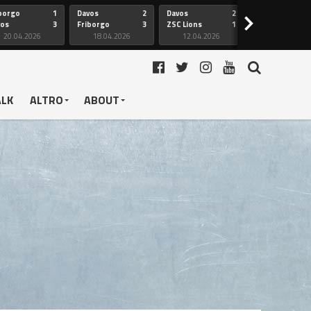
borgo
1
Davos
2
Davos
2
Friborgo
>
vos
3
Friborgo
3
ZSC Lions
1
Ginevra
20.04.2026
18.04.2026
12.04.2026
12.04.2026
ALK
ALTRO
ABOUT