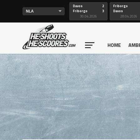
Davos
2
Friborgo
Friborgo
3
Davos
30.04.2026
28.04.2026
HOME
AMB