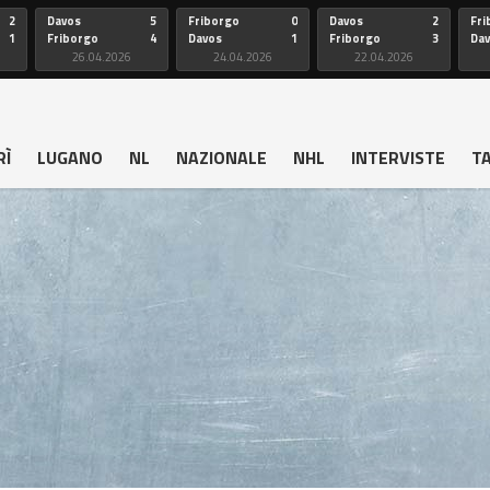
2
Davos
5
Friborgo
0
Davos
2
Fri
1
Friborgo
4
Davos
1
Friborgo
3
Da
26.04.2026
24.04.2026
22.04.2026
RÌ
LUGANO
NL
NAZIONALE
NHL
INTERVISTE
T