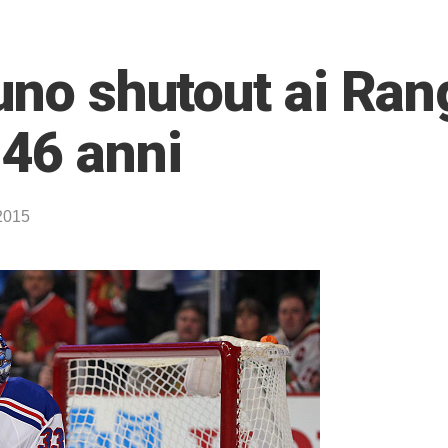
uno shutout ai Ran
46 anni
2015