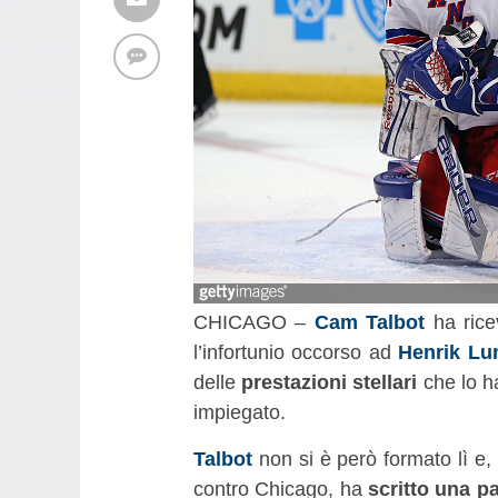
CHICAGO –
Cam Talbot
ha ricev
l’infortunio occorso ad
Henrik Lu
delle
prestazioni stellari
che lo ha
impiegato.
Talbot
non si è però formato lì e,
contro Chicago, ha
scritto una p