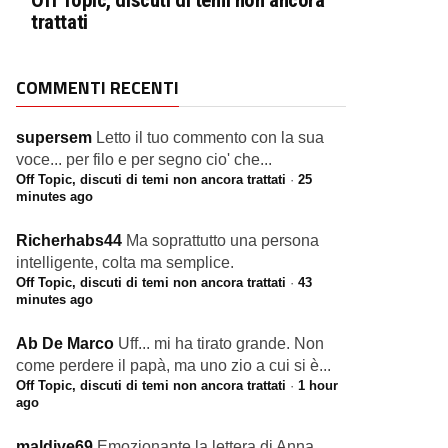
Off Topic, discuti di temi non ancora
trattati
COMMENTI RECENTI
supersem
Letto il tuo commento con la sua
voce... per filo e per segno cio' che...
Off Topic, discuti di temi non ancora trattati
·
25
minutes ago
Richerhabs44
Ma soprattutto una persona
intelligente, colta ma semplice.
Off Topic, discuti di temi non ancora trattati
·
43
minutes ago
Ab De Marco
Uff... mi ha tirato grande. Non
come perdere il papà, ma uno zio a cui si è...
Off Topic, discuti di temi non ancora trattati
·
1 hour
ago
maldive69
Emozionante la lettera di Anna