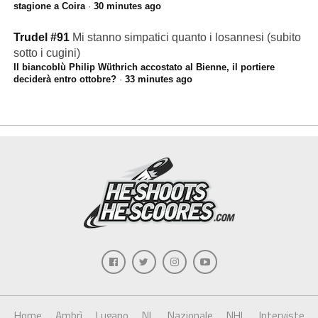
stagione a Coira
·
30 minutes ago
Trudel #91
Mi stanno simpatici quanto i losannesi (subito
sotto i cugini)
Il biancoblù Philip Wüthrich accostato al Bienne, il portiere
deciderà entro ottobre?
·
33 minutes ago
Home
Ambrì
Lugano
NL
Nazionale
NHL
Interviste