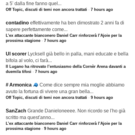
a 5' dalla fine fanno quel...
Off Topic, discuti di temi non ancora trattati
·
7 hours ago
contadino
effettivamente ha ben dimostrato 2 anni fa di
sapere perfettamente come...
L’ex attaccante bianconero Daniel Carr rinforzerà l’Ajoie per la
prossima stagione
·
7 hours ago
Ul scorer
Lycksell già bello in palla, mani educate e bella
bifola al volo, ci farà...
Il Lugano ha ritrovato l’entusiasmo della Cornèr Arena davanti a
duemila tifosi
·
7 hours ago
# Armonica
Come dice sempre mia moglie abbiamo
avuto la fortuna di vivere una gran bella...
Off Topic, discuti di temi non ancora trattati
·
9 hours ago
SanZach
Grande Danieloneeee. Non ricordo se l'ho già
scritto ma quest'anno...
L’ex attaccante bianconero Daniel Carr rinforzerà l’Ajoie per la
prossima stagione
·
9 hours ago